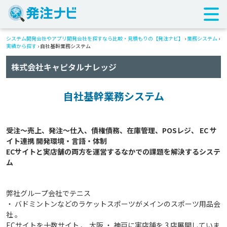
システム開発会社やアプリ開発会社を探すなら比較・見積もりの【発注ナビ】
›
業務システム
›
実績から探す
›
自社基幹業務システム
株式会社キャピタルナレッジ
自社基幹業務システム
受注～売上、発注～仕入、債権債務、在庫管理、POSレジ、 EC サ
イト連携 開発環境・言語・体制

ECサイトと実店舗の両方を運営するなかでの課題を解決するシステ
弊社グループ会社でテニス
・ バドミントンなどのラケットスポーツがメインのスポーツ用品会
社 。
ECサイトを十数サイト 、 大阪 ・ 神戸に実店舗を 3 店展開していま