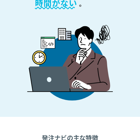
時間がない
。
発注ナビの主な特徴