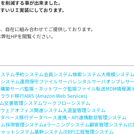
を削減する事が出来ました。

し、自在に組み合わせてご提供しております。
は弊社HPを閲覧ください。
システム
予約システム
会員システム
検索システム
大規模システ
クシステム
運用保守
ファイルサーバ
レンタルサーバ
オンプレサ
ク構築
サーバ監視・ネットワーク監視
ファイル転送
MDM
情報漏
クラウド移行
AWS (Amazon Web Services)
ム
文書管理システム
ワークフローシステム
プウェア
オフィス関連システム
入退室管理システム
ータベース移行
データベース連携・API連携
勤怠管理システム
テム
採用管理システム
eラーニングシステム
顧客管理システム(CR
チャットシステム
基幹システム(ERP)
工程管理システム