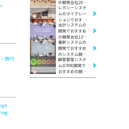
の開発会社20社
ム
レガシーシステ
【2026年版】
ムのマイグレー
ションでおすす
会計システムの
めの開発会社12
開発でおすすめ
社【2026年版】
の開発会社13社
基幹システムの
【2026年版】
開発でおすすめ
のシステム開発
泊・旅行
顧客管理システ
会社24社【2026
ム(CRM)開発で
年版】
おすすめの開発
会社12社【2026
年版】
ript
ring