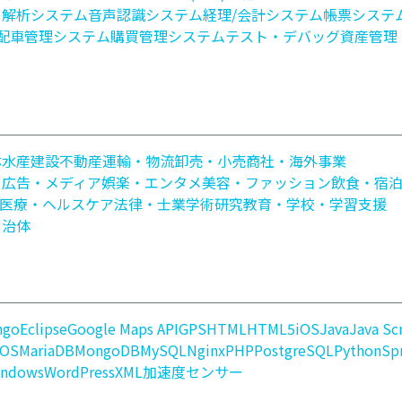
・解析システム
音声認識システム
経理/会計システム
帳票システ
配車管理システム
購買管理システム
テスト・デバッグ
資産管理
林水産
建設
不動産
運輸・物流
卸売・小売
商社・海外事業
・広告・メディア
娯楽・エンタメ
美容・ファッション
飲食・宿
医療・ヘルスケア
法律・士業
学術研究
教育・学校・学習支援
自治体
ngo
Eclipse
Google Maps API
GPS
HTML
HTML5
iOS
Java
Java Sc
 OS
MariaDB
MongoDB
MySQL
Nginx
PHP
PostgreSQL
Python
Sp
indows
WordPress
XML
加速度センサー