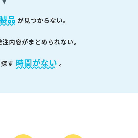
製品
が
見つからない。
発注内容がまとめられない。
時間がない
を探す
。