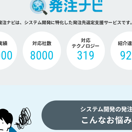
発注ナビは、システム開発に特化した
発注先選定支援サービスです
対応
実績
対応社数
紹介達
テクノロジー
000
8000
319
9
システム開発の発
こんなお悩み