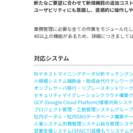
新たなご要望に合わせて新規機能の追加コスト
業務管理に必要な全ての作業をモジュール化
40以上の機能があるため、詳細につきまして
対応システム
BI
テキストマイニング
データ分析
マッチング
小規模システム
補助金・助成金代行
テレワー
オンプレサーバ移行・リプレース
ネットワー
セキュリティ
マイグレーション
クラウド構築
GCP (Google Cloud Platform)
情報共有システ
プロジェクト管理・工数管理システム
グルー
社内ポータル・社内SNS
データベース構築
デ
人事システム
労務管理システム
給与管理シス
営業支援システム(SFA)
CTI
見積もりシステム