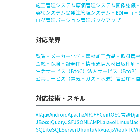
施工管理システム
原価管理システム
画像認識
契約システム
受発注管理システム・EDI
車両・
ログ管理
バージョン管理
バックアップ
対応業界
製造・メーカー
化学・素材加工
食品・飲料
農
金融・保険・証券
IT・情報通信
人材
出版印刷
生活サービス（BtoC）
法人サービス（BtoB）
公共サービス（電気・ガス・水道）
官公庁・
対応技術・スキル
AI
Ajax
Android
Apache
AR
C++
CentOS
C言語
Dja
JBoss
jQuery
JSF
JSON
LAMP
Laravel
Linux
Mac
SQLite
SQLServer
Ubuntu
VR
vue.js
WebRTC
W