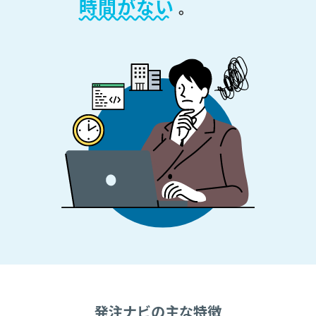
時間がない
。
発注ナビの主な特徴