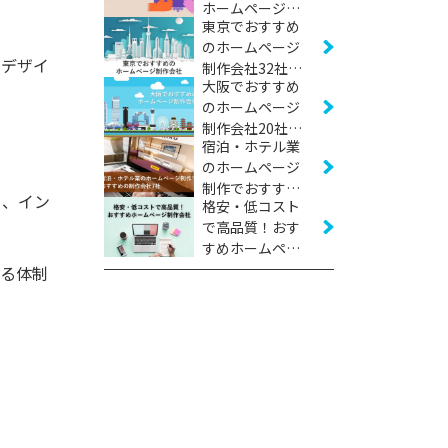
ホームページ制
東京でおすすめ
作会社22社
のホームページ
【2026年版】
るデザイ
制作会社32社
大阪でおすすめ
【2026年版】
のホームページ
制作会社20社
宿泊・ホテル業
【2026年版】
のホームページ
制作でおすすめ
を、イン
格安・低コスト
の制作会社7社
で高品質！おす
【2026年版】
すめホームペー
ジ制作会社17社
する体制
【2026年版】