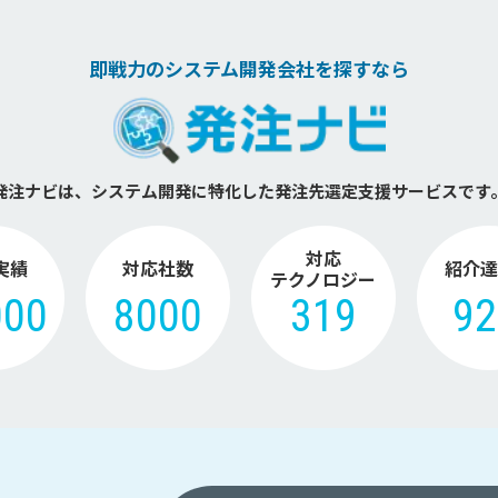
即戦力のシステム開発会社を探すなら
発注ナビは、システム開発に特化した
発注先選定支援サービスです
対応
実績
対応社数
紹介達
テクノロジー
000
8000
319
9