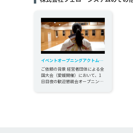
イベントオープニングアクトムー
ビー＋当日会場の様子
ご依頼の背景 経営者団体による全
国大会（愛媛開催）において、1
日目夜の歓迎懇親会オープニング
映像の制作をご依頼いただきまし
た。地元らしさを活かした印象
的...