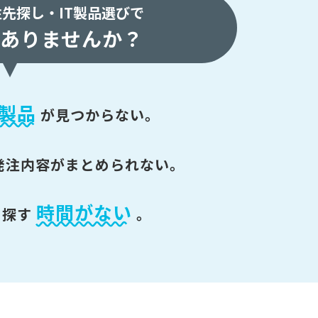
注先探し・
IT製品選びで
ありませんか？
製品
が
見つからない。
発注内容がまとめられない。
時間がない
を探す
。