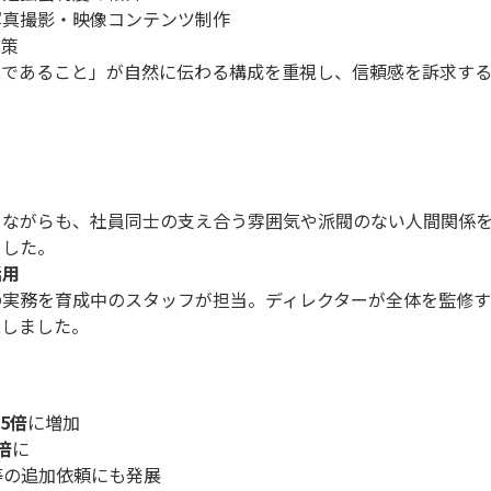
写真撮影・映像コンテンツ制作
対策
業であること」が自然に伝わる構成を重視し、信頼感を訴求す
りながらも、社員同士の支え合う雰囲気や派閥のない人間関係
ました。
活用
の実務を育成中のスタッフが担当。ディレクターが全体を監修
現しました。
.5倍
に増加
倍
に
等の追加依頼にも発展