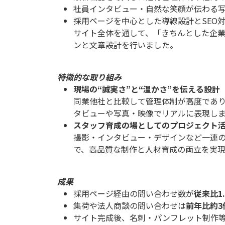
社員インタビュー・自然な笑顔が伝わる
採用ページを中心とした導線設計とSEO
サイト全体を通して、「きちんとした企
ンと文章設計を行いました。
特徴的な取り組み
現場の“誠実さ”と“温かさ”を伝える設計
同業他社と比較して管理体制が高度であ
タビューや写真・映像でリアルに表現し
スタッフ育成の場としてのプロジェクト
撮影・インタビュー・デザインなど一連
で、高品質な制作と人材育成の両立を実
成果
採用ページ経由の問い合わせ数が
従来比1
集荷や法人商談の問い合わせは
前年比約3
サイト完成後、名刺・パンフレット制作