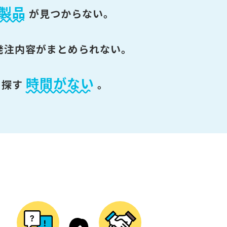
製品
が
見つからない。
発注内容がまとめられない。
時間がない
を探す
。