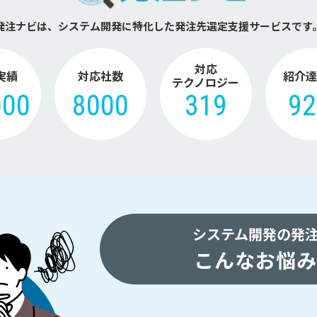
発注ナビは、システム開発に特化した
発注先選定支援サービスです
対応
実績
対応社数
紹介達
テクノロジー
000
8000
319
9
システム開発の発
こんなお悩み