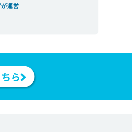
プが運営
。
こちら