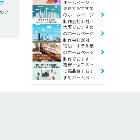
ホームページ制
アン
東京でおすすめ
作会社22社
のア
のホームページ
【2026年版】
制作会社32社
大阪でおすすめ
【2026年版】
のホームページ
制作会社20社
宿泊・ホテル業
【2026年版】
のホームページ
制作でおすすめ
格安・低コスト
の制作会社7社
で高品質！おす
【2026年版】
すめホームペー
ジ制作会社17社
【2026年版】