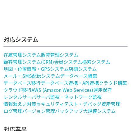
対応システム
在庫管理システム
販売管理システム
顧客管理システム(CRM)
会員システム
検索システム
地図・位置情報・GPSシステム
店舗システム
メール・SMS配信システム
データベース構築
データベース移行
データベース連携・API連携
クラウド構築
クラウド移行
AWS (Amazon Web Services)
運用保守
レンタルサーバ
サーバ監視・ネットワーク監視
情報漏えい対策
セキュリティ
テスト・デバッグ
資産管理
ログ管理
バージョン管理
バックアップ
大規模システム
対応業界