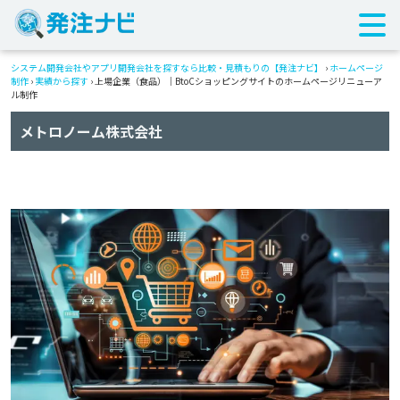
システム開発会社やアプリ開発会社を探すなら比較・見積もりの【発注ナビ】
›
ホームページ
制作
›
実績から探す
›
上場企業（食品）｜BtoCショッピングサイトのホームページリニューア
ル制作
メトロノーム株式会社