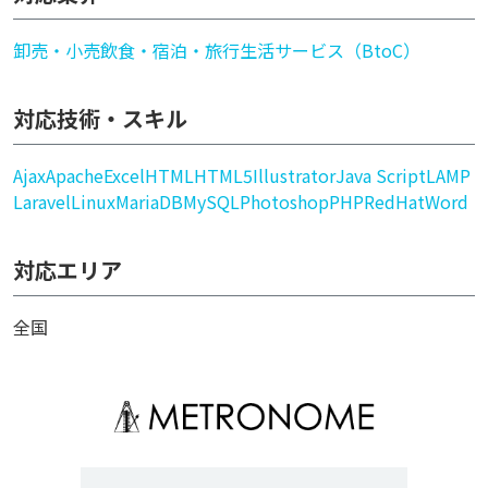
卸売・小売
飲食・宿泊・旅行
生活サービス（BtoC）
対応技術・スキル
Ajax
Apache
Excel
HTML
HTML5
Illustrator
Java Script
LAMP
Laravel
Linux
MariaDB
MySQL
Photoshop
PHP
RedHat
Word
対応エリア
全国