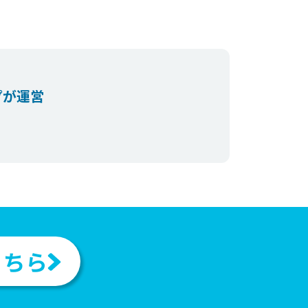
プが運営
。
こちら