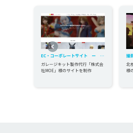
EC・コーポレートサイト ー ガ
撮
レージキット製作会社
社
ガレージキット製作代行「株式会
北
社MOE」様のサイトを制作
様