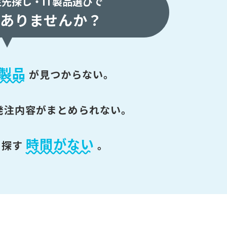
注先探し・
IT製品選びで
ありませんか？
製品
が
見つからない。
発注内容がまとめられない。
時間がない
を探す
。