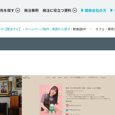
先を探す
発注事例
発注に役立つ資料
開発会社の方
りの【発注ナビ】
›
ホームページ制作
›
実績から探す
›
飲食店HP ― カフェ・喫茶