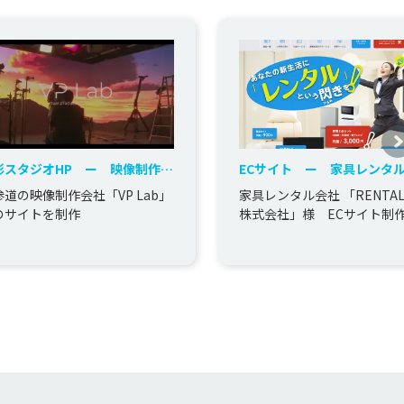
影スタジオHP ー 映像制作会
ECサイト ー 家具レンタ
ビス
参道の映像制作会社「VP Lab」
家具レンタル会社 「RENTAL
のサイトを制作
株式会社」様 ECサイト