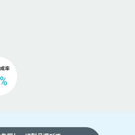
。
成率
2%