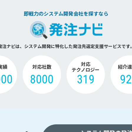
即戦力のシステム開発会社を探すなら
発注ナビは、システム開発に特化した
発注先選定支援サービスです
対応
実績
対応社数
紹介達
テクノロジー
000
8000
319
9