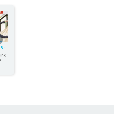
ルサー
ink
制作