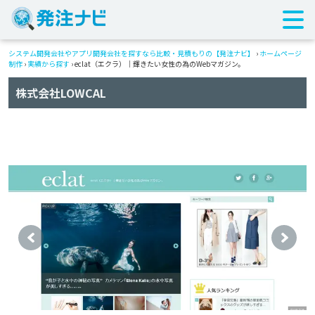
システム開発会社やアプリ開発会社を探すなら比較・見積もりの【発注ナビ】
›
ホームページ
制作
›
実績から探す
›
eclat（エクラ）｜輝きたい女性の為のWebマガジン。
株式会社LOWCAL