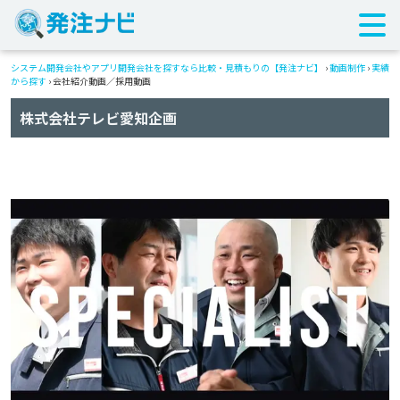
システム開発会社やアプリ開発会社を探すなら比較・見積もりの【発注ナビ】
›
動画制作
›
実績
から探す
›
会社紹介動画／採用動画
株式会社テレビ愛知企画