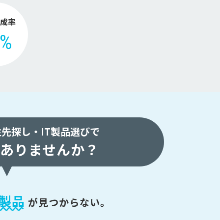
成率
2%
注先探し・
IT製品選びで
ありませんか？
製品
が
見つからない。