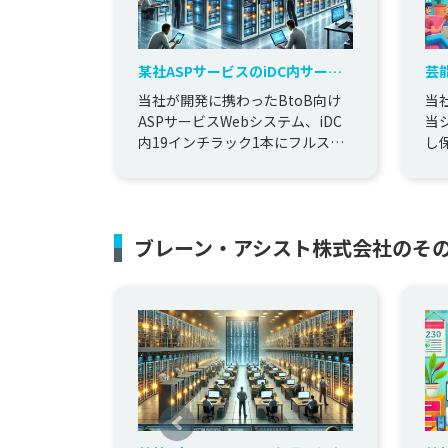
某社ASPサービスのiDC内サーバ
芸
群を運用保守
ー
当社が開発に携わったBtoB向け
当
ラ
ASPサービスWebシステム、iDC
当
内19インチラック1本にフルスタ
し
ックして、 ファイアーウォール、
ー
ロードバランサー、サ...
ブレーン・アシスト株式会社のそ