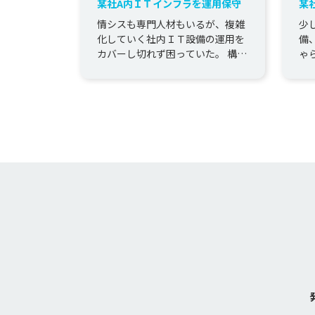
某社A内ＩＴインフラを運用保守
某
運
情シスも専門人材もいるが、複雑
少
化していく社内ＩＴ設備の運用を
備
カバーし切れず困っていた。 構築
ゃ
を支援していく中で、当社のスキ
い
ル・ノウハウを認めて頂き、シ
Ｔ
ス...
で担.