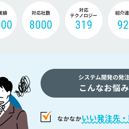
対応
実績
対応社数
紹介達
テクノロジー
000
8000
319
9
システム開発の発
こんなお悩み
いい発注先・
なかなか