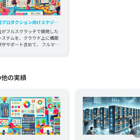
能プロダクション向けスケジュ
ル管理、請求管理システム ク
社がフルスクラッチで開発した
ウド運用
システムを、クラウド上に構築
保守サポート含めて、 フルマネ
ジドで運用している。
の他の実績