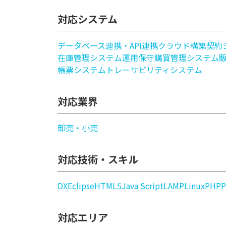
対応システム
データベース連携・API連携
クラウド構築
契約
在庫管理システム
運用保守
購買管理システム
帳票システム
トレーサビリティシステム
対応業界
卸売・小売
対応技術・スキル
DX
Eclipse
HTML5
Java Script
LAMP
Linux
PHP
P
対応エリア