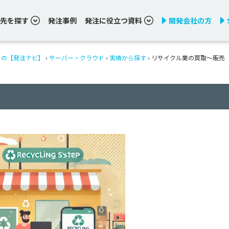
先を探す
発注事例
発注に役立つ資料
開発会社の方
りの【発注ナビ】
›
サーバー・クラウド
›
実績から探す
›
リサイクル業の買取～販売