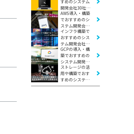
すめのシステム
開発会社30社
AWS導入・構築
【2026年版】
でおすすめのシ
ステム開発会社
インフラ構築で
23社【2026年
おすすめのシス
版】
テム開発会社20
GCPの導入・構
社【2026年版】
築でおすすめの
システム開発会
ストレージの活
社17社【2026年
用や構築でおす
版】
すめのシステム
開発会社5社
【2026年版】