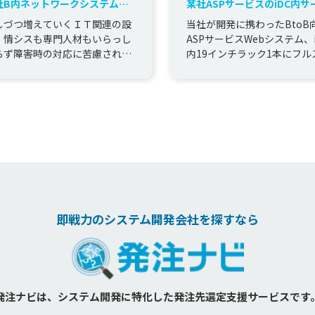
社B内ネットワークシステムを
某社ASPサービスのiDC内サ
用保守
群を運用保守
しづつ増えていくＩＴ関連の設
当社が開発に携わったBtoB
、情シスも専門人材もいらっし
ASPサービスWebシステム、i
らず障害時の対応に苦慮されて
内19インチラック1本にフル
た。その相談役として、社内Ｉ
ックして、 ファイアーウォ
システム全体の運用保守を当社
ロードバランサー、サ...
..
即戦力のシステム開発会社を探すなら
発注ナビは、システム開発に特化した
発注先選定支援サービスです