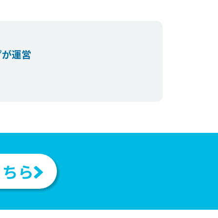
プが運営
。
こちら