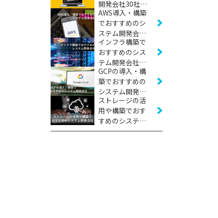
開発会社30社
AWS導入・構築
【2026年版】
でおすすめのシ
ステム開発会社
インフラ構築で
23社【2026年
おすすめのシス
版】
テム開発会社20
GCPの導入・構
社【2026年版】
築でおすすめの
システム開発会
ストレージの活
社17社【2026年
用や構築でおす
版】
すめのシステム
開発会社5社
【2026年版】