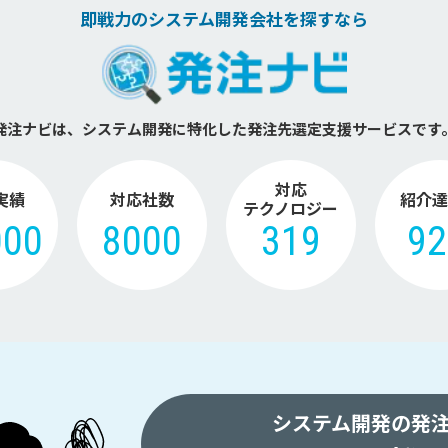
即戦力のシステム開発会社を探すなら
発注ナビは、システム開発に特化した
発注先選定支援サービスです
対応
実績
対応社数
紹介達
テクノロジー
000
8000
319
9
システム開発の発