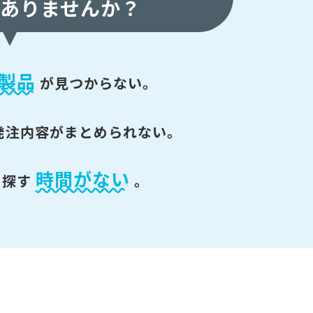
ありませんか？
製品
が
見つからない。
発注内容がまとめられない。
時間がない
を探す
。