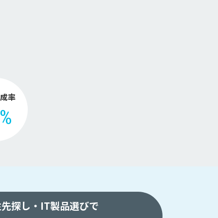
。
成率
2%
注先探し・
IT製品選びで