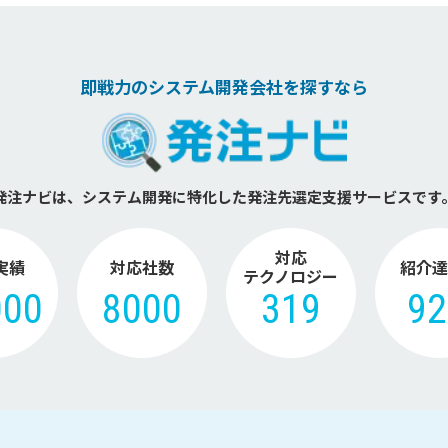
即戦力のシステム開発会社を探すなら
発注ナビは、システム開発に特化した
発注先選定支援サービスです
対応
実績
対応社数
紹介達
テクノロジー
000
8000
319
9