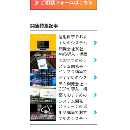
関連特集記事
運用保守でおす
すめのシステム
開発会社30社
AWS導入・構築
【2026年版】
でおすすめのシ
ステム開発会社
インフラ構築で
23社【2026年
おすすめのシス
版】
テム開発会社20
GCPの導入・構
社【2026年版】
築でおすすめの
システム開発会
ストレージの活
社17社【2026年
用や構築でおす
版】
すめのシステム
開発会社5社