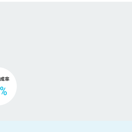
【2026年版】
。
成率
2%