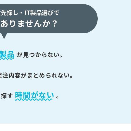
注先探し・
IT製品選びで
ありませんか？
製品
が
見つからない。
発注内容がまとめられない。
時間がない
を探す
。