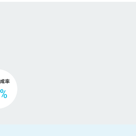
【2026年版】
。
成率
2%