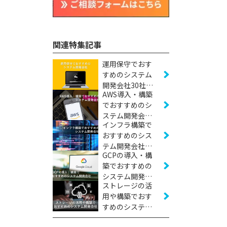
関連特集記事
運用保守でおす
すめのシステム
開発会社30社
AWS導入・構築
【2026年版】
でおすすめのシ
ステム開発会社
インフラ構築で
23社【2026年
おすすめのシス
版】
テム開発会社20
GCPの導入・構
社【2026年版】
築でおすすめの
システム開発会
ストレージの活
社17社【2026年
用や構築でおす
版】
すめのシステム
開発会社5社