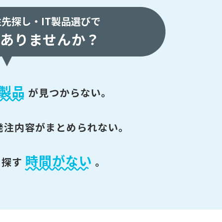
注先探し・
IT製品選びで
ありませんか？
製品
が
見つからない。
発注内容がまとめられない。
時間がない
を探す
。