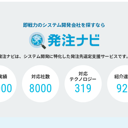
即戦力のシステム開発会社を探すなら
発注ナビは、システム開発に特化した
発注先選定支援サービスです
対応
実績
対応社数
紹介達
テクノロジー
000
8000
319
9