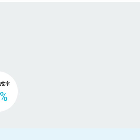
【2026年版】
。
成率
2%