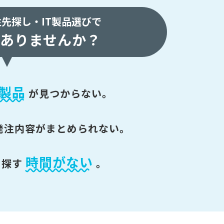
注先探し・
IT製品選びで
ありませんか？
製品
が
見つからない。
発注内容がまとめられない。
時間がない
を探す
。