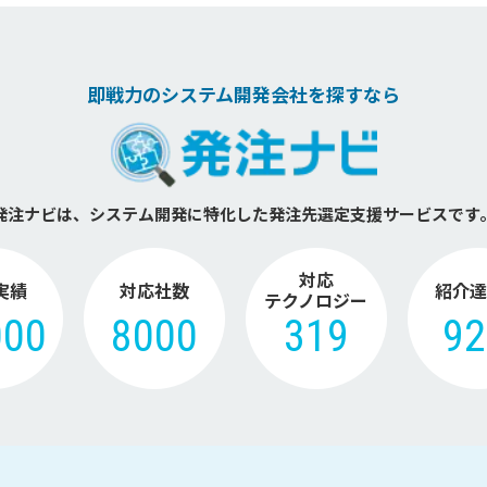
即戦力のシステム開発会社を探すなら
発注ナビは、システム開発に特化した
発注先選定支援サービスです
対応
実績
対応社数
紹介達
テクノロジー
000
8000
319
9