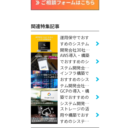
関連特集記事
運用保守でおす
すめのシステム
開発会社30社
AWS導入・構築
【2026年版】
でおすすめのシ
ステム開発会社
インフラ構築で
23社【2026年
おすすめのシス
版】
テム開発会社20
GCPの導入・構
社【2026年版】
築でおすすめの
システム開発会
ストレージの活
社17社【2026年
用や構築でおす
版】
すめのシステム
開発会社5社