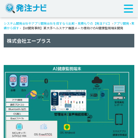
システム開発会社やアプリ開発会社を探すなら比較・見積もりの【発注ナビ】
›
アプリ開発
›
実
績から探す
›
【Iot開発事例】某大手ヘルスケア機器メーカ様向けのAI健康監視端末開発
株式会社エープラス