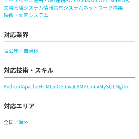
データベース連携・API連携
AWS (Amazon Web Services)
文書管理システム
情報共有システム
ネットワーク構築
映像・動画システム
対応業界
官公庁・自治体
対応技術・スキル
Android
Apache
HTML5
iOS
Java
LAMP
Linux
MySQL
Nginx
対応エリア
全国／
海外