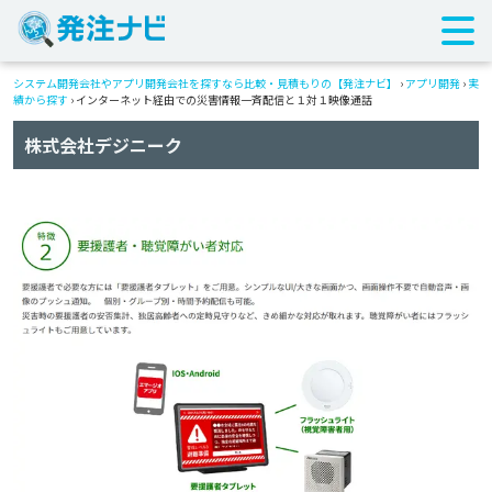
システム開発会社やアプリ開発会社を探すなら比較・見積もりの【発注ナビ】
›
アプリ開発
›
実
績から探す
›
インターネット経由での災害情報一斉配信と１対１映像通話
株式会社デジニーク