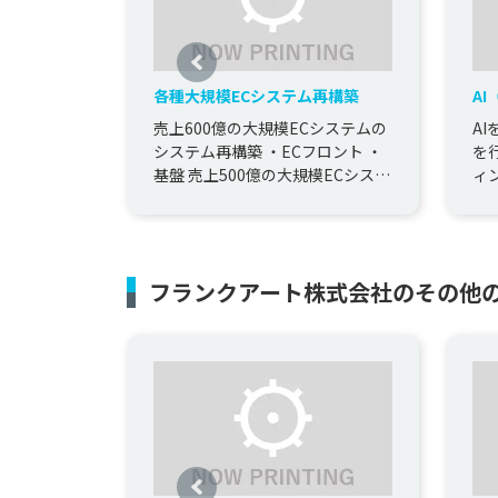
各種大規模ECシステム再構築
A
（
売上600億の大規模ECシステムの
A
システム再構築 ・ECフロント ・
を
基盤 売上500億の大規模ECシステ
ィ
ムのシステム再構築 ・ECフロン
に
ト ...
プト
フランクアート株式会社のその他