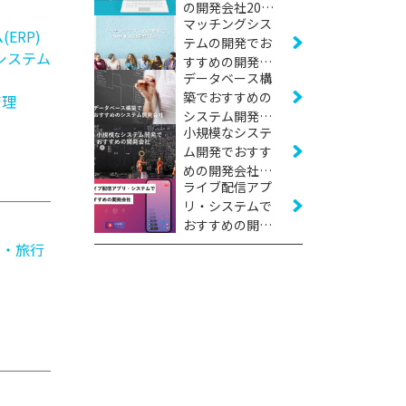
の開発会社20社
マッチングシス
【2026年版】
ERP)
テムの開発でお
システム
すすめの開発会
データベース構
社16社【2026年
築でおすすめの
版】
管理
システム開発会
小規模なシステ
社11社【2026年
ム開発でおすす
版】
めの開発会社16
ライブ配信アプ
社【2026年版】
リ・システムで
おすすめの開発
会社10社【2026
泊・旅行
年版】