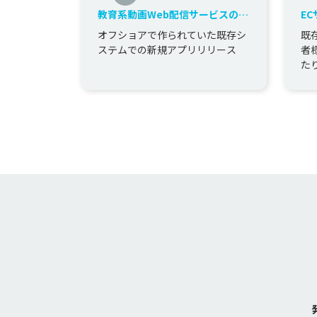
教育系動画Web配信サービスのア
E
プリ開発
及
オフショアで作られていた既存シ
既
ア
ステムでの新規アプリリリース
者
ス
た
ア