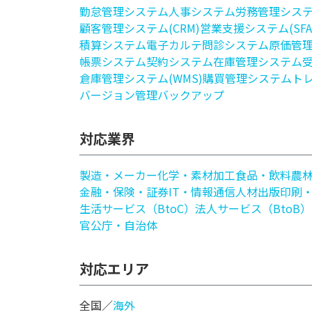
勤怠管理システム
人事システム
労務管理シス
顧客管理システム(CRM)
営業支援システム(SFA
積算システム
電子カルテ
問診システム
原価管
帳票システム
契約システム
在庫管理システム
倉庫管理システム(WMS)
購買管理システム
ト
バージョン管理
バックアップ
対応業界
製造・メーカー
化学・素材加工
食品・飲料
農
金融・保険・証券
IT・情報通信
人材
出版印刷
生活サービス（BtoC）
法人サービス（BtoB）
官公庁・自治体
対応エリア
全国／
海外