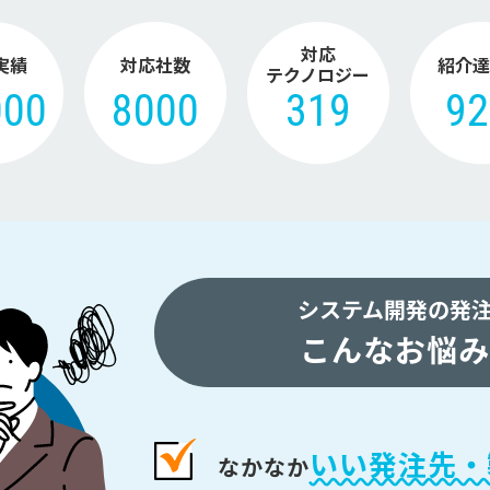
対応
実績
対応社数
紹介達
テクノロジー
000
8000
319
9
システム開発の発
こんなお悩み
いい発注先・
なかなか