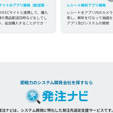
Cサイトのアプリ開発（配送管理
レシート解析アプリ開発
び追加購入アプリ）※オフショ
存のECサイトと連携して、購入
レシートをアプリ内のカメラ
で作られていたもののリプレイ
様の商品配送日時などをしてし
影し、解析を行なって抽選を
り、追加購入することができる
アプリ及びシステムの開発
プリの開発を行いました。
即戦力のシステム開発会社を探すなら
発注ナビは、システム開発に特化した
発注先選定支援サービスです