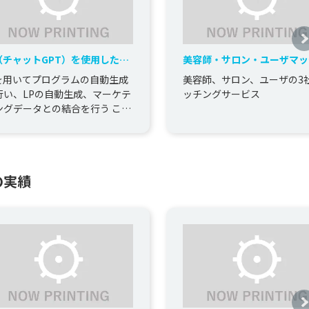
I（チャットGPT）を使用した
美容師・サロン・ユーザマッ
世界初）完全自動CMSシステム
グシステム改修及びアプリ開
Iを用いてプログラムの自動生成
美容師、サロン、ユーザの3
行い、LPの自動生成、マーケテ
ッチングサービス
ングデータとの結合を行う これ
より、写真を投げ込んでコンセ
を伝えると自動で、HP...
の実績