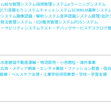
テム
給与管理システム
採用管理システム
eラーニングシステム
)
CTI
見積もりシステム
チャットシステム
SCM
MLM
基幹システム(
理システム
画像認識・解析システム
音声認識システム
経理/会計
受発注管理システム・EDI
販売管理システム
POSシステム
レーサビリティシステム
テスト・デバッグ
サービスデスク
ログ
林水産
建設
不動産
運輸・物流
卸売・小売
商社・海外事業
・広告・メディア
娯楽・エンタメ
美容・ファッション
飲食・宿
医療・ヘルスケア
法律・士業
学術研究
教育・学校・学習支援