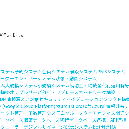
時行いました。
システム
予約システム
会員システム
検索システム
PMSシステム
オーダーエントリーシステム
映像・動画システム
テム
大規模システム
小規模システム
補助金・助成金代行
運用保
バ構築
オンプレサーバ移行・リプレース
ネットワーク構築
DM
情報漏えい対策
セキュリティ
マイグレーション
クラウド構
 (Google Cloud Platform)
Azure (Microsoft Azure)
情報共有シ
ジェクト管理・工数管理システム
グループウェア
オフィス関連
データベース構築
データベース移行
データベース連携・API連携
ム
クローラー
デジタルサイネージ配信システム
bot開発
MA