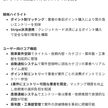
開発ハイライト
ポイント制マッチング
：業者の事前ポイント購入により質の高
いエントリーを担保
Stripe決済連携
：クレジットカード決済によるポイント購入
で安全な取引環境を構築
ユーザー向けコア機能
簡単案件登録
でタイトル・依頼内容・カテゴリ・築年数・工事
歴を包括的に管理
自動通知システム
で案件登録時に該当カテゴリの業者へリアル
タイム通知
ポイント制エントリー
で業者が案件ごとの消費ポイントでエン
トリー参加
1案件にエントリー可能な業者を限定、
マッチング精度を向上
し依頼者の選択負担を軽減
直接連絡システム
でエントリー後は業者・依頼者間で直接的な
調整が可能
築年数・工事歴管理
で案件の詳細情報を事前に把握可能