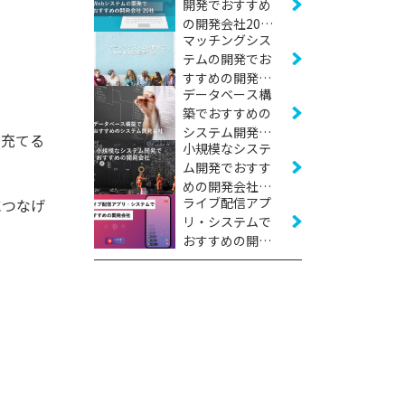
開発でおすすめ
の開発会社20社
マッチングシス
【2026年版】
テムの開発でお
すすめの開発会
データベース構
社16社【2026年
築でおすすめの
版】
システム開発会
に充てる
小規模なシステ
社11社【2026年
ム開発でおすす
版】
めの開発会社16
ライブ配信アプ
につなげ
社【2026年版】
リ・システムで
おすすめの開発
会社10社【2026
年版】