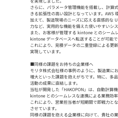
を実現しました。
さらに、パラメータ管理機能を搭載し、計算
きる拡張性の高い設計となっています。AWS
加えて、製造現場のニーズに応える直感的な U
力など、実用的な機能を備えた使いやすいシ
また、お客様が管理する kintone との
kintone データベースへ転送することが可能
これにより、見積データの二重登録による更
実現しています。
■同様の課題をお持ちの企業様へ
モリタ株式会社様の事例のように、製造業に
増大といった課題を抱えがちです。特に、多
活動の成果に直結します。
当社が開発した「HAKOPON」は、自動計
kintone とのシームレスな連携による業務
これにより、営業担当者が短期間で即戦力と
させています。
同様の課題を抱える企業様に向けて、貴社の業