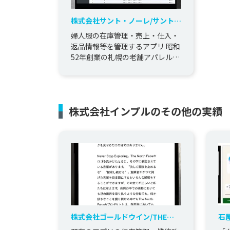
株式会社サント・ノーレ/サントノ
ーレ 在庫管理システム
婦人服の在庫管理・売上・仕入・
返品情報等を管理するアプリ 昭和
52年創業の札幌の老舗アパレルメ
ーカーの株式会社サント・ノーレ
様が取り扱う婦人服の在庫...
株式会社インプルのその他の実績
株式会社ゴールドウイン/THE
石
NORTH FACE EXPLORER アプリ
注