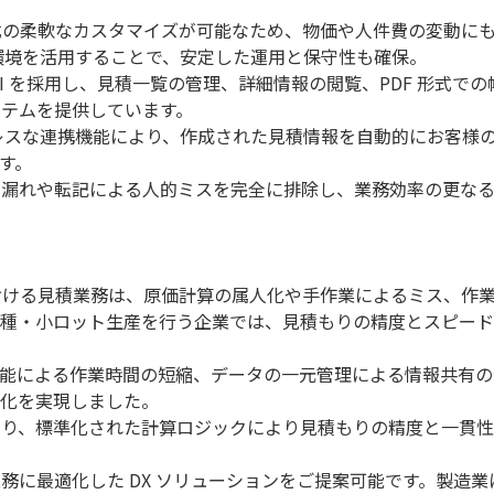
式の柔軟なカスタマイズが可能なため、物価や人件費の変動に
 環境を活用することで、安定した運用と保守性も確保。
I を採用し、見積一覧の管理、詳細情報の閲覧、PDF 形式での
ステムを提供しています。
シームレスな連携機能により、作成された見積情報を自動的にお客様
です。
新漏れや転記による人的ミスを完全に排除し、業務効率の更な
おける見積業務は、原価計算の属人化や手作業によるミス、作
品種・小ロット生産を行う企業では、見積もりの精度とスピー
算機能による作業時間の短縮、データの一元管理による情報共有
効率化を実現しました。
なり、標準化された計算ロジックにより見積もりの精度と一貫
務に最適化した DX ソリューションをご提案可能です。製造業