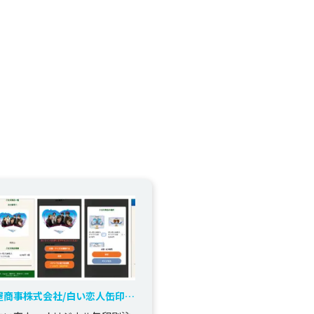
屋商事株式会社/白い恋人缶印刷
文アプリ