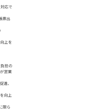
も対応で
帳票出
の
る向上を
業負担の
ドが営業
の促進、
性を向上
に限ら