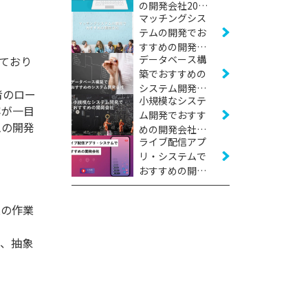
の開発会社20社
マッチングシス
【2026年版】
テムの開発でお
すすめの開発会
データベース構
ており
社16社【2026年
築でおすすめの
版】
システム開発会
者のロー
小規模なシステ
社11社【2026年
容が一目
ム開発でおすす
版】
ムの開発
めの開発会社16
ライブ配信アプ
社【2026年版】
リ・システムで
おすすめの開発
会社10社【2026
年版】
業の作業
で、抽象