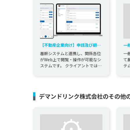
【不動産企業向け】申請及び顧
一
客・契約情報管理システム開発
発
基幹システムと連携し、関係各位
一
がWeb上で閲覧・操作が可能なシ
て
ステムです。 クライアントでは、
テ
社内外と情報連携する必要性があ
テ
ったが、利用者区分・権限によ...
用
頼..
デマンドリンク株式会社のその他