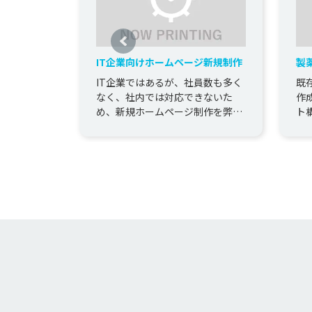
IT企業向けホームページ新規制作
製
ー
IT企業ではあるが、社員数も多く
既
なく、社内では対応できないた
作
め、新規ホームページ制作を弊社
ト
に依頼。 自社でゲーム制作も行っ
閲
ているため、コーポレート情報
た
の...