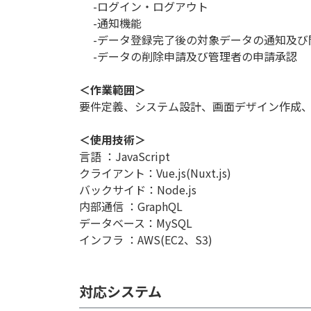
-ログイン・ログアウト
-通知機能
-データ登録完了後の対象データの通知及び
-データの削除申請及び管理者の申請承認
＜作業範囲＞
要件定義、システム設計、画面デザイン作成
＜使用技術＞
言語 ：JavaScript
クライアント：Vue.js(Nuxt.js)
バックサイド：Node.js
内部通信 ：GraphQL
データベース：MySQL
インフラ ：AWS(EC2、S3)
対応システム