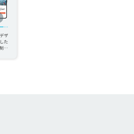
ーポ
デザ
した
制作
発の
り、