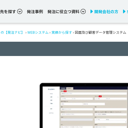
先を探す
発注事例
発注に役立つ資料
開発会社の方
りの【発注ナビ】
›
WEBシステム
›
実績から探す
›
図面及び顧客データ管理システム