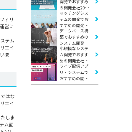
開発でおすすめ
の開発会社20社
マッチングシス
【2026年版】
フィリ
テムの開発でお
すすめの開発会
運営に
データベース構
社16社【2026年
築でおすすめの
版】
システム
システム開発会
ィリエイ
小規模なシステ
社11社【2026年
ていま
ム開発でおすす
版】
めの開発会社16
ライブ配信アプ
社【2026年版】
リ・システムで
おすすめの開発
会社10社【2026
年版】
けではな
ィリエイ
いたしま
テム面
ストソリ