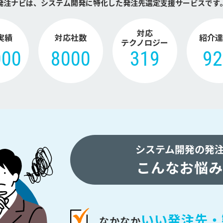
発注ナビは、システム開発に特化した
発注先選定支援サービスです
対応
実績
対応社数
紹介達
テクノロジー
000
8000
319
9
システム開発の発
こんなお悩み
いい発注先・
なかなか