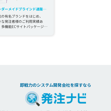
ーダーメイドブラインド通販サ
ト「ノーマン」の新規立上げ事
気の有名ブランドをはじめ、
々な発注者様のご利用実績あ
！多機能ECサイトパッケージ
EC-Next」を提供している当社
は、ECサイトを運営するお客
.
即戦力のシステム開発会社を探すなら