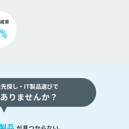
。
成率
2%
注先探し・
IT製品選びで
ありませんか？
製品
が
見つからない。