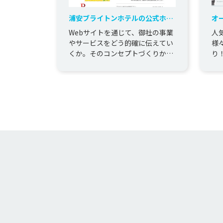
浦安ブライトンホテルの公式ホー
オ
ムページ制作事例
イ
Webサイトを通じて、御社の事業
人
例
やサービスをどう的確に伝えてい
様
くか。そのコンセプトづくりか
り
ら、細部のデザイン・機能作成ま
「
で、トータルにクリエイティブデ
で
ィレ...
様..