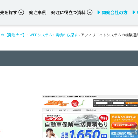
先を探す
発注事例
発注に役立つ資料
開発会社の方
りの【発注ナビ】
›
WEBシステム
›
実績から探す
›
アフィリエイトシステムの構築運