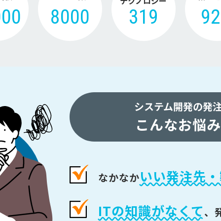
テクノロジー
000
8000
319
9
システム開発の発
こんなお悩み
いい発注先・
なかなか
ITの知識がなくて
、