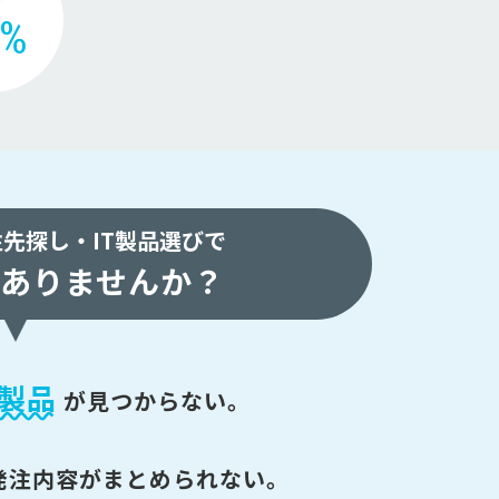
2%
注先探し・
IT製品選びで
ありませんか？
製品
が
見つからない。
発注内容がまとめられない。