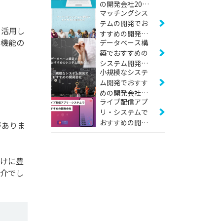
の開発会社20社
マッチングシス
【2026年版】
テムの開発でお
、活用し
すすめの開発会
高機能の
データベース構
社16社【2026年
築でおすすめの
版】
システム開発会
小規模なシステ
社11社【2026年
ム開発でおすす
版】
めの開発会社16
ライブ配信アプ
社【2026年版】
リ・システムで
おすすめの開発
がありま
会社10社【2026
年版】
向けに豊
紹介でし