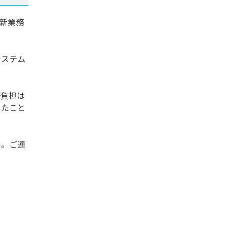
新業務
システム
務負担は
いたこと
い。ご連