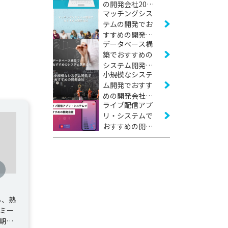
の開発会社20社
マッチングシス
【2026年版】
テムの開発でお
すすめの開発会
データベース構
社16社【2026年
築でおすすめの
版】
システム開発会
小規模なシステ
社11社【2026年
ム開発でおすす
版】
めの開発会社16
ライブ配信アプ
社【2026年版】
リ・システムで
おすすめの開発
会社10社【2026
年版】
ち、熟
ミー
期間