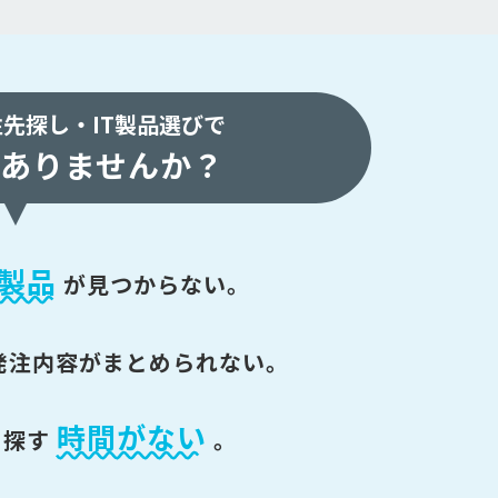
注先探し・
IT製品選びで
ありませんか？
製品
が
見つからない。
発注内容がまとめられない。
時間がない
を探す
。