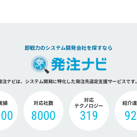
即戦力のシステム開発会社を探すなら
発注ナビは、システム開発に特化した
発注先選定支援サービスです
対応
実績
対応社数
紹介達
テクノロジー
000
8000
319
9