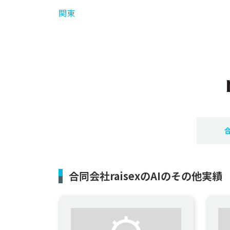
関東
合
合同会社raisexのAIのその他実績