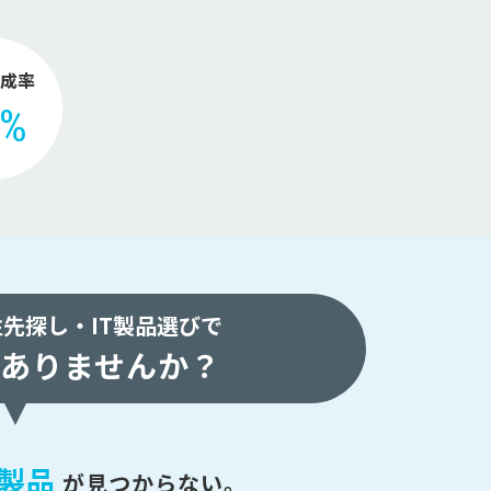
。
成率
2%
注先探し・
IT製品選びで
ありませんか？
製品
が
見つからない。