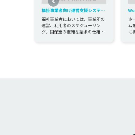
福祉事業者向け運営支援システム
Wo
開発
た
福祉事業者においては、事業所の
ホ
運営、利用者のスケジューリン
ムを
グ、国保連の複雑な請求の仕組み
に
が日々の業務負担を高めており、
これの効率化を支援した。