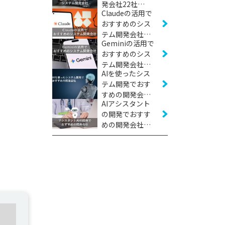
発会社22社
Claudeの活用で
【2026年版】
おすすめのシス
テム開発会社8
Geminiの活用で
社【2026年版】
おすすめのシス
テム開発会社5
AIを使ったシス
社【2026年版】
テム開発でおす
すめの開発会社
AIアシスタント
34社【2026年
の開発でおすす
版】
めの開発会社5
社【2026年版】