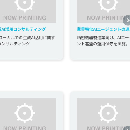
成AI活用コンサルティング
業界特化AIエージェントの運
守
Cローカルでの生成AI活用に関す
精密機器製造業向け、AIエー
コンサルティング
ント基盤の運用保守を実施。