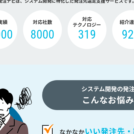
発注ナビは、システム開発に特化した
発注先選定支援サービスです
対応
実績
対応社数
紹介達
テクノロジー
000
8000
319
9
システム開発の発
こんなお悩み
いい発注先・
なかなか