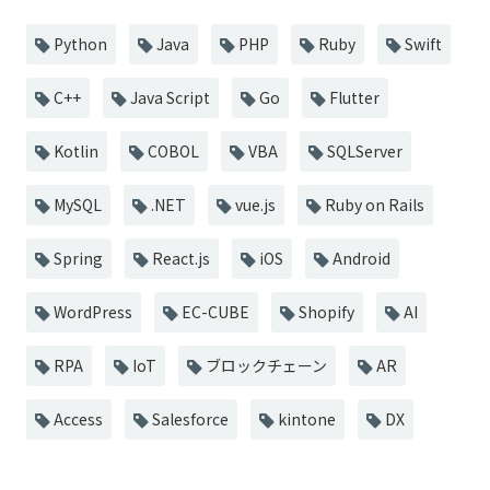
Python
Java
PHP
Ruby
Swift
C++
Java Script
Go
Flutter
Kotlin
COBOL
VBA
SQLServer
MySQL
.NET
vue.js
Ruby on Rails
Spring
React.js
iOS
Android
WordPress
EC-CUBE
Shopify
AI
RPA
IoT
ブロックチェーン
AR
Access
Salesforce
kintone
DX