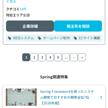
と見る
クチコミ
14件
対応エリア
全国
企業詳細
発注先を相談
WEBシステム
ホームページ制作
ECサイト構築
1
2
3
4
5
...
›
»
Spring関連特集
Spring Frameworkを使ったシステ
ム開発でおすすめの開発会社7社
【2026年版】