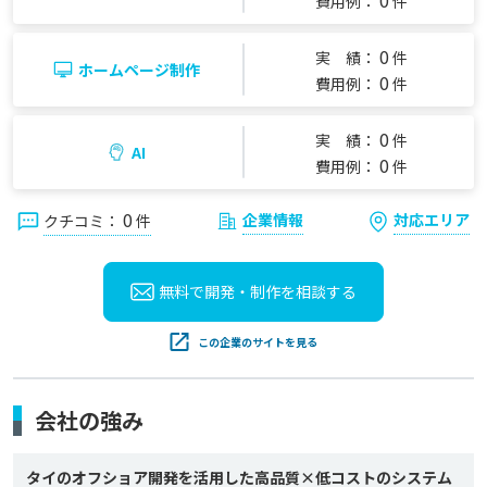
0
費用例：
件
0
実 績：
件
ホームページ制作
0
費用例：
件
0
実 績：
件
AI
0
費用例：
件
0
企業情報
対応エリア
クチコミ：
件
無料で開発・制作を
相談する
この企業のサイトを見る
会社の強み
タイのオフショア開発を活用した高品質×低コストのシステム