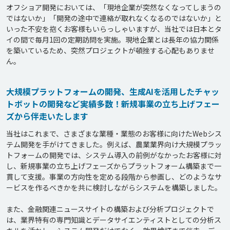
オフショア開発においては、「現地企業が突然なくなってしまうの
ではないか」「開発の途中で連絡が取れなくなるのではないか」と
いった不安を抱くお客様もいらっしゃいますが、当社では日本とタ
イの間で毎月1回の定期訪問を実施。現地企業とは長年の協力関係
を築いているため、突然プロジェクトが頓挫する心配もありませ
大規模プラットフォームの開発、生成AIを活用したチャッ
トボットの開発など実績多数！新規事業の立ち上げフェー
ズから伴走いたします
当社はこれまで、さまざまな業種・業態のお客様に向けたWebシス
テム開発を手がけてきました。例えば、農業業界向け大規模プラッ
トフォームの開発では、システム導入の前例がなかったお客様に対
し、新規事業の立ち上げフェーズからプラットフォーム構築まで一
貫して支援。事業の方向性を定める段階から参画し、どのようなサ
ービスを作るべきかを共に検討しながらシステムを構築しました。

また、金融関連ニュースサイトの構築および分析プロジェクトで
は、業界特有の専門知識とデータサイエンティストとしての分析ス