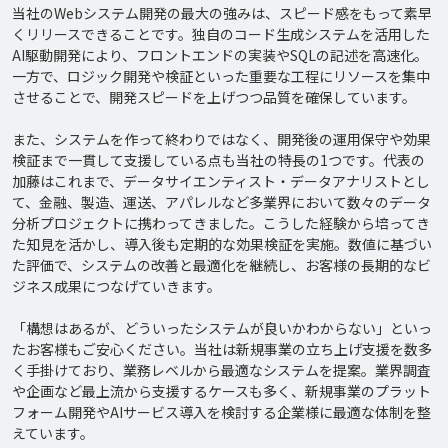
当社のWebシステム開発の最大の強みは、スピード感をもって素早
くリリースできることです。独自のコード生成システムを活用した
AI駆動開発により、フロントエンドの実装やSQLの記述を高速化。
一方で、ロジック開発や検証といった重要な工程にリソースを集中
させることで、開発スピードを上げつつ品質を確保しています。

また、システムを作って終わりではなく、開発後の運用保守や効果
検証まで一貫して支援している点も当社の特長の1つです。代表の
加藤はこれまで、データサイエンティスト・データアナリストとし
て、金融、製造、運送、アパレルなど多業界において数々のデータ
分析プロジェクトに携わってきました。こうした経験から培ってき
た知見を活かし、導入後も定期的な効果検証を実施。数値に基づい
た評価で、システムの改善と最適化を継続し、お客様の長期的なビ
ジネス成果につなげていきます。

「構想はあるが、どういったシステムが良いかわからない」といっ
たお客様もご安心ください。当社は新規事業の立ち上げ支援を数多
く手掛けており、業務レベルから最適なシステムを提案。業界調査
や企画など最上流から支援するケースも多く、新規事業のプラット
フォーム開発やAIサービス導入を検討する企業様に最適な体制を整