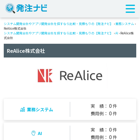
システム開発会社やアプリ開発会社を探すなら比較・見積もりの【発注ナビ】
›
業務システム
›
ReAlice株式会社
システム開発会社やアプリ開発会社を探すなら比較・見積もりの【発注ナビ】
›
AI
› ReAlice株
式会社
ReAlice株式会社
0
実 績：
件
業務システム
0
費用例：
件
0
実 績：
件
AI
0
費用例：
件