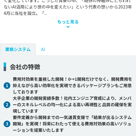
く変化しています。こうした背景の中、「既存の枠組みにとらわれ
ないAI活用により世の中を変えたい」という代表の想いから2023年
4月に当社を設立。「...
もっと見る
業務システム
AI
会社の特徴
費用対効果を重視した開発！0→1開発だけでなく、開発費用を
1
抑えながら高い効率化を実現できるパッケージプランもご用意
しております
大手企業の開発実績多数！社内エンジニア育成により、メンバ
2
ーのスキルレベルの均一化による高い再現性と品質の確保を実
現しています
要件定義から開発までの一気通貫支援で「結果が出るシステム
3
開発」を実現！将来にわたって使える費用対効果の高いソリュ
ーションを提案いたします