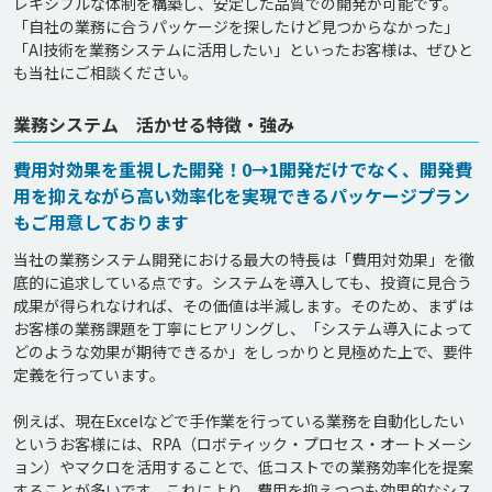
レキシブルな体制を構築し、安定した品質での開発が可能です。

「自社の業務に合うパッケージを探したけど見つからなかった」
「AI技術を業務システムに活用したい」といったお客様は、ぜひと
業務システム 活かせる特徴・強み
費用対効果を重視した開発！0→1開発だけでなく、開発費
用を抑えながら高い効率化を実現できるパッケージプラン
もご用意しております
当社の業務システム開発における最大の特長は「費用対効果」を徹
底的に追求している点です。システムを導入しても、投資に見合う
成果が得られなければ、その価値は半減します。そのため、まずは
お客様の業務課題を丁寧にヒアリングし、「システム導入によって
どのような効果が期待できるか」をしっかりと見極めた上で、要件
定義を行っています。

例えば、現在Excelなどで手作業を行っている業務を自動化したい
というお客様には、RPA（ロボティック・プロセス・オートメーシ
ョン）やマクロを活用することで、低コストでの業務効率化を提案
することが多いです。これにより、費用を抑えつつも効果的なシス