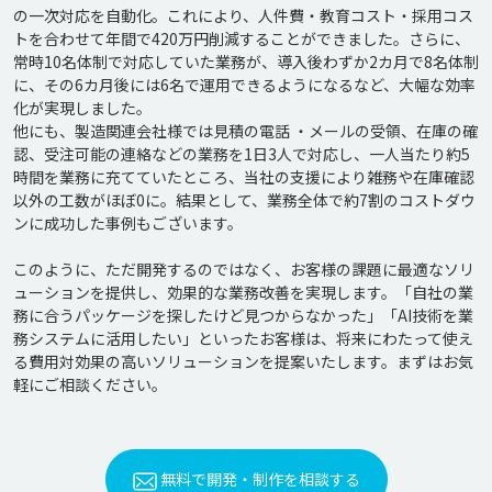
の一次対応を自動化。これにより、人件費・教育コスト・採用コス
トを合わせて年間で420万円削減することができました。さらに、
常時10名体制で対応していた業務が、導入後わずか2カ月で8名体制
に、その6カ月後には6名で運用できるようになるなど、大幅な効率
化が実現しました。

他にも、製造関連会社様では見積の電話 ・メールの受領、在庫の確
認、受注可能の連絡などの業務を1日3人で対応し、一人当たり約5
時間を業務に充てていたところ、当社の支援により雑務や在庫確認
以外の工数がほぼ0に。結果として、業務全体で約7割のコストダウ
ンに成功した事例もございます。

このように、ただ開発するのではなく、お客様の課題に最適なソリ
ューションを提供し、効果的な業務改善を実現します。「自社の業
務に合うパッケージを探したけど見つからなかった」「AI技術を業
務システムに活用したい」といったお客様は、将来にわたって使え
る費用対効果の高いソリューションを提案いたします。まずはお気
無料で開発・制作を相談する