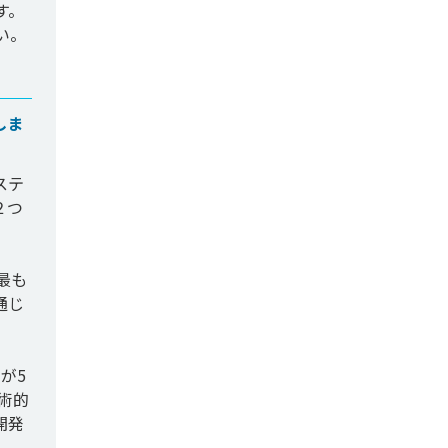
す。
しま
ステ
２つ
最も
通じ
が5
術的
開発