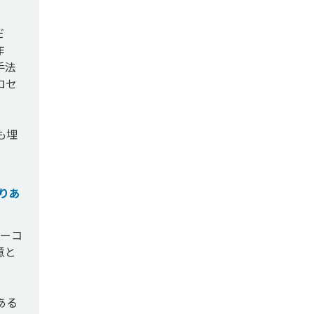
だ
作
手法
ロセ
も埋
りあ
ローコ
意と
ある