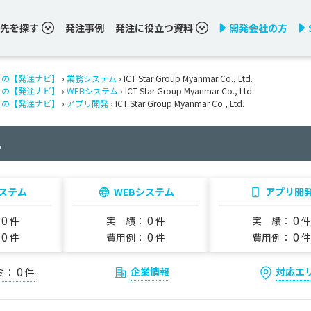
先を探す
発注事例
発注に役立つ資料
開発会社の方
りの【発注ナビ】
›
業務システム
› ICT Star Group Myanmar Co., Ltd.
りの【発注ナビ】
›
WEBシステム
› ICT Star Group Myanmar Co., Ltd.
りの【発注ナビ】
›
アプリ開発
› ICT Star Group Myanmar Co., Ltd.
.
ステム
WEBシステム
アプリ開
0
0
0
：
件
実 績：
件
実 績：
件
0
0
0
：
件
費用例：
件
費用例：
件
0
企業情報
対応エ
ミ：
件