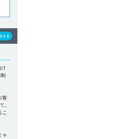
談する
向け
体制
お客
て、
るこ
ミャ