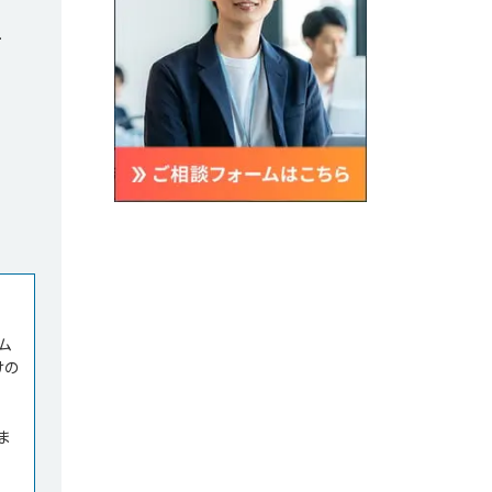
す
ム
けの
ま