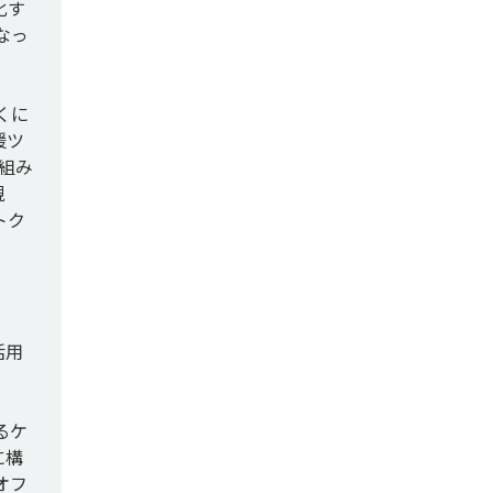
化す
なっ
くに
援ツ
組み
視
トク
活用
るケ
に構
オフ