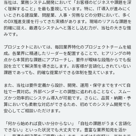
当社は、業務システム開発において「お客様のビジネスや課題を深
く理解すること」を最も重視しています。特に、IT導入が進みにく
いとされる建設業、問屋業、人事・労務などの分野において、多く
のDX推進支援を行ってきた実績があります。現場のリアルな課題を
的確に捉え、最適なシステムへと落とし込む力が、当社の大きな強
みです。

プロジェクトにおいては、毎回業界特化のプロジェクトチームを組
成。各業界に精通したリーダーを配置することで、ヒアリングの時
点から本質的な課題にアプローチし、要件が曖昧な段階からでも仮
説を立てて解決策を導き出します。お客様が言語化しきれていない
課題であっても、的確な提案ができる体制を整えています。

また、当社は要件定義から設計、開発、運用・保守までをすべて自
社で一貫対応。外部ベンダーとの調整に追われることなく、スムー
ズかつ効率的にシステム導入が可能です。さらに、品質・納期・予
算においても柔軟な対応ができるため、初めてのシステム開発でも
安心してご相談いただけます。

「何から始めれば良いか分からない」「自社の課題がうまく言語化
できない」といった状況でも大丈夫です。豊富な業界知見を活か