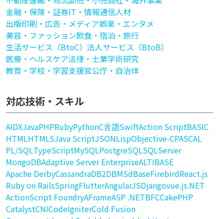
不動産
運輸・物流
卸売・小売
商社・海外事業
金融・保険・証券
IT・情報通信
人材
出版印刷・広告・メディア
娯楽・エンタメ
美容・ファッション
飲食・宿泊・旅行
生活サービス（BtoC）
法人サービス（BtoB）
医療・ヘルスケア
法律・士業
学術研究
教育・学校・学習支援
官公庁・自治体
対応技術・スキル
AI
DX
Java
PHP
Ruby
Python
C言語
Swift
Action Script
BASIC
HTML
HTML5
Java Script
JSON
Lisp
Objective-C
PASCAL
PL/SQL
TypeScript
MySQL
PostgreSQL
SQLServer
MongoDB
Adaptive Server Enterprise
ALTIBASE
Apache Derby
Cassandra
DB2
DBMS
dBase
Firebird
React.js
Ruby on Rails
Spring
Flutter
AngularJS
Django
vue.js
.NET
ActionScript Foundry
AFrame
ASP .NET
BFC
CakePHP
Catalyst
CNI
CodeIgniter
Cold Fusion