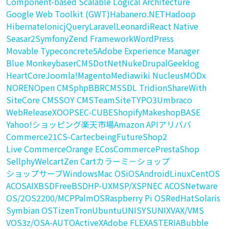
Component-based Scalable Logical Architecture
Google Web Toolkit (GWT)
Habanero.NET
Hadoop
Hibernate
Ionic
jQuery
Laravel
Leonardi
React Native
Seasar2
Symfony
Zend Framework
WordPress
Movable Type
concrete5
Adobe Experience Manager
Blue Monkey
baserCMS
DotNetNuke
Drupal
Geeklog
HeartCore
Joomla!
Magento
Mediawiki Nucleus
MODx
NOREN
Open CMS
phpBB
RCMS
SDL Tridion
ShareWith
SiteCore CMS
SOY CMS
TeamSite
TYPO3
Umbraco
WebRelease
XOOPS
EC-CUBE
Shopify
Makeshop
BASE
Yahoo!ショッピング
楽天市場
Amazon API
アリババ
Commerce21
CS-Cart
ecbeing
FutureShop2
Live Commerce
Orange EC
osCommerce
PrestaShop
Sellphy
Welcart
Zen Cart
カラーミ－ショップ
ショップサーブ
Windows
Mac OS
iOS
Android
Linux
CentOS
ACOS
AIX
BSD
FreeBSD
HP-UX
MSP/XSP
NEC ACOS
Netware
OS/2
OS2200/MCP
PalmOS
Raspberry Pi OS
RedHat
Solaris
Symbian OS
Tizen
Tron
Ubuntu
UNISYS
UNIX
VAX/VMS
VOS3
z/OS
A-AUTO
ActiveX
Adobe FLEX
ASTERIA
Bubble