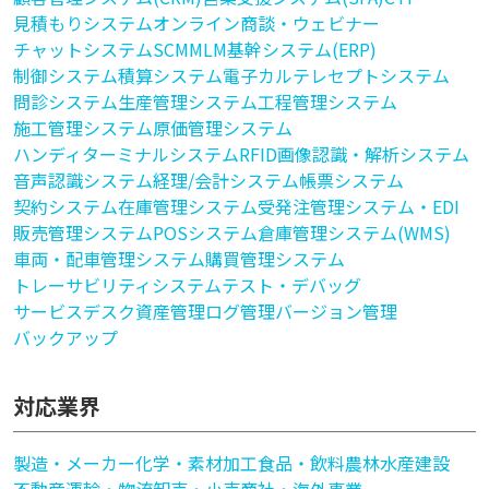
見積もりシステム
オンライン商談・ウェビナー
チャットシステム
SCM
MLM
基幹システム(ERP)
制御システム
積算システム
電子カルテ
レセプトシステム
問診システム
生産管理システム
工程管理システム
施工管理システム
原価管理システム
ハンディターミナルシステム
RFID
画像認識・解析システム
音声認識システム
経理/会計システム
帳票システム
契約システム
在庫管理システム
受発注管理システム・EDI
販売管理システム
POSシステム
倉庫管理システム(WMS)
車両・配車管理システム
購買管理システム
トレーサビリティシステム
テスト・デバッグ
サービスデスク
資産管理
ログ管理
バージョン管理
バックアップ
対応業界
製造・メーカー
化学・素材加工
食品・飲料
農林水産
建設