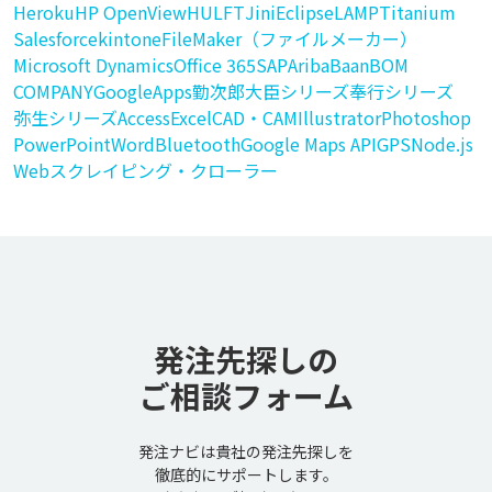
Heroku
HP OpenView
HULFT
Jini
Eclipse
LAMP
Titanium
Salesforce
kintone
FileMaker（ファイルメーカー）
Microsoft Dynamics
Office 365
SAP
Ariba
Baan
BOM
COMPANY
GoogleApps
勤次郎
大臣シリーズ
奉行シリーズ
弥生シリーズ
Access
Excel
CAD・CAM
Illustrator
Photoshop
PowerPoint
Word
Bluetooth
Google Maps API
GPS
Node.js
Webスクレイピング・クローラー
発注先探しの
ご相談フォーム
発注ナビは貴社の発注先探しを
徹底的にサポートします。