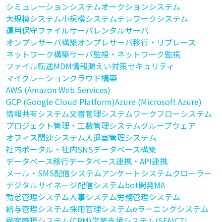
シミュレーションシステム
オークションシステム
大規模システム
小規模システム
テレワークシステム
運用保守
ファイルサーバ
レンタルサーバ
オンプレサーバ構築
オンプレサーバ移行・リプレース
ネットワーク構築
サーバ監視・ネットワーク監視
ファイル転送
MDM
情報漏えい対策
セキュリティ
マイグレーション
クラウド構築
AWS (Amazon Web Services)
GCP (Google Cloud Platform)
Azure (Microsoft Azure)
情報共有システム
文書管理システム
ワークフローシステム
プロジェクト管理・工数管理システム
グループウェア
オフィス関連システム
入退室管理システム
社内ポータル・社内SNS
データベース構築
データベース移行
データベース連携・API連携
メール・SMS配信システム
アンケートシステム
クローラー
デジタルサイネージ配信システム
bot開発
MA
勤怠管理システム
人事システム
労務管理システム
給与管理システム
採用管理システム
eラーニングシステム
顧客管理システム(CRM)
営業支援システム(SFA)
CTI