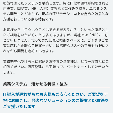
を兼ね備えたシステムを構築します。特にIT化の遅れが指摘される
建設業、問屋業、HR（人材）業界などに強みを持ち、単なるシス
テム開発にとどまらず、現場のITリテラシー向上を含めた包括的な
支援を行っている点も特長です。

お客様から「こういうことはできるだろうか？」といった漠然とし
たご相談をいただくことも多くありますが、当社では「NO(ノー)」
とは申しません。培ってきた知見と技術をベースに、ご予算やご要
望に応じた柔軟なご提案を行い、段階的な導入や改善策も視野に入
れながら開発を進めていきます。

業務効率化やIT導入に課題をお持ちの企業様は、ぜひ一度当社にご
相談ください。課題整理から実装まで、パートナーとして並走いた
業務システム 活かせる特徴・強み
IT導入が遅れがちなお客様もご安心ください、ご要望を丁
寧にお聞きし、最適なソリューションのご提案とDX推進を
ご支援いたします