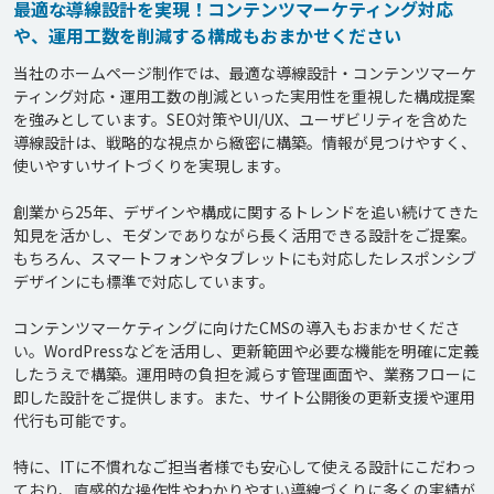
最適な導線設計を実現！コンテンツマーケティング対応
や、運用工数を削減する構成もおまかせください
当社のホームページ制作では、最適な導線設計・コンテンツマーケ
ティング対応・運用工数の削減といった実用性を重視した構成提案
を強みとしています。SEO対策やUI/UX、ユーザビリティを含めた
導線設計は、戦略的な視点から緻密に構築。情報が見つけやすく、
使いやすいサイトづくりを実現します。

創業から25年、デザインや構成に関するトレンドを追い続けてきた
知見を活かし、モダンでありながら長く活用できる設計をご提案。
もちろん、スマートフォンやタブレットにも対応したレスポンシブ
デザインにも標準で対応しています。

コンテンツマーケティングに向けたCMSの導入もおまかせくださ
い。WordPressなどを活用し、更新範囲や必要な機能を明確に定義
したうえで構築。運用時の負担を減らす管理画面や、業務フローに
即した設計をご提供します。また、サイト公開後の更新支援や運用
代行も可能です。

特に、ITに不慣れなご担当者様でも安心して使える設計にこだわっ
ており、直感的な操作性やわかりやすい導線づくりに多くの実績が