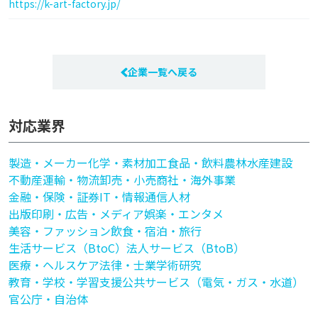
https://k-art-factory.jp/
企業一覧へ戻る
対応業界
製造・メーカー
化学・素材加工
食品・飲料
農林水産
建設
不動産
運輸・物流
卸売・小売
商社・海外事業
金融・保険・証券
IT・情報通信
人材
出版印刷・広告・メディア
娯楽・エンタメ
美容・ファッション
飲食・宿泊・旅行
生活サービス（BtoC）
法人サービス（BtoB）
医療・ヘルスケア
法律・士業
学術研究
教育・学校・学習支援
公共サービス（電気・ガス・水道）
官公庁・自治体