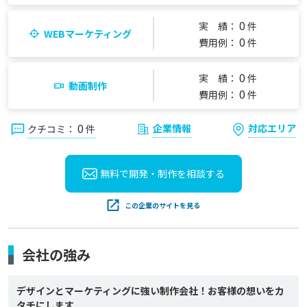
0
実 績：
件
WEBマーケティング
0
費用例：
件
0
実 績：
件
動画制作
0
費用例：
件
0
企業情報
対応エリア
クチコミ：
件
無料で開発・制作を
相談する
この企業のサイトを見る
会社の強み
デザインとマーケティングに強い制作会社！お客様の想いをカ
タチにします