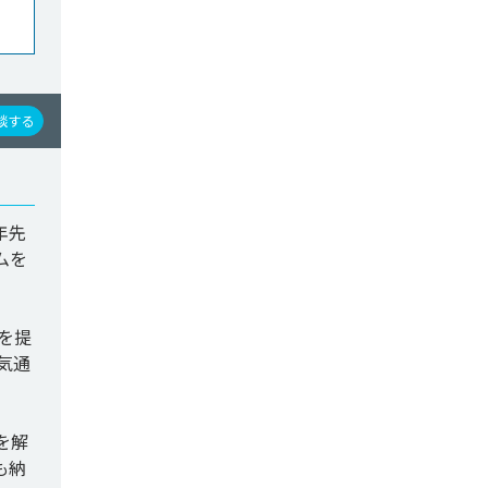
談する
年先
ムを
を提
気通
を解
も納