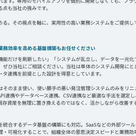
れます。専用のモバイルアプリを個別に開発しなくても、ブラ
点も当社の強みです。

める。その視点を軸に、実用性の高い業務システムをご提供し
業務効率を高める基盤構築もお任せください
機能だけを刷新したい」「システムが乱立し、データを一元化
、ぜひ当社にご相談ください。当社は単体のシステム開発にと
ータ連携を前提とした設計を得意としています。

はそのまま使い、使い勝手の悪い発注管理システムのみをリニ
PI連携やデータベース連携、CSV連携など最適な手法を選定し
既存資産を無理に置き換えるのではなく、活かしながら改善す
統合するデータ基盤の構築にも対応。SaaSなどの外部ツール
理・可視化することで、組織全体の意思決定スピードと業務効