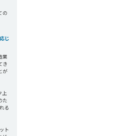
ての
応じ
造業
てき
とが
ク上
のた
れる
ット