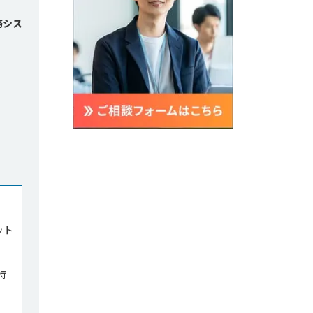
務シス
ット
持