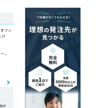
るオフシ
よび
..
IT