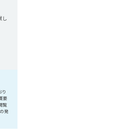
献し
おり
概要
閲覧
の発