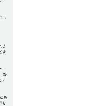
ウザ
てい
でき
どま
ュー
、設
るア
とも
率を