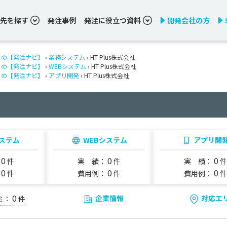
先を探す
発注事例
発注に役立つ資料
開発会社の方
りの【発注ナビ】
›
業務システム
› HT Plus株式会社
りの【発注ナビ】
›
WEBシステム
› HT Plus株式会社
りの【発注ナビ】
›
アプリ開発
› HT Plus株式会社
ステム
WEBシステム
アプリ開
0
0
0
：
件
実 績：
件
実 績：
件
0
0
0
：
件
費用例：
件
費用例：
件
0
企業情報
対応エ
ミ：
件