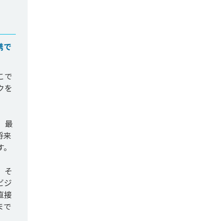
携で
こで
クを
、最
将来
。

、そ
ビジ
直接
まで