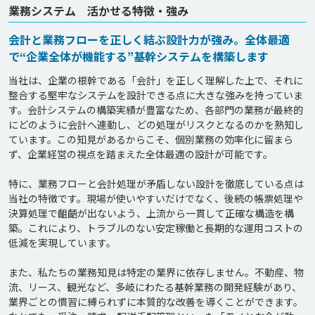
業務システム 活かせる特徴・強み
会計と業務フローを正しく結ぶ設計力が強み。全体最適
で“企業全体が機能する”基幹システムを構築します
当社は、企業の根幹である「会計」を正しく理解した上で、それに
整合する堅牢なシステムを設計できる点に大きな強みを持っていま
す。会計システムの構築実績が豊富なため、各部門の業務が最終的
にどのように会計へ連動し、どの処理がリスクとなるのかを熟知し
ています。この知見があるからこそ、個別業務の効率化に留まら
ず、企業経営の視点を踏まえた全体最適の設計が可能です。

特に、業務フローと会計処理が矛盾しない設計を徹底している点は
当社の特徴です。現場が使いやすいだけでなく、後続の帳票処理や
決算処理で齟齬が出ないよう、上流から一貫して正確な構造を構
築。これにより、トラブルのない安定稼働と長期的な運用コストの
低減を実現しています。

また、私たちの業務知見は特定の業界に依存しません。不動産、物
流、リース、観光など、多岐にわたる基幹業務の開発経験があり、
業界ごとの慣習に縛られずに本質的な改善を導くことができます。