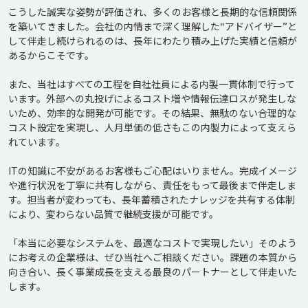
こうした誠実な姿勢が評価され、多くのお客様と長期的な信頼関係
を築いてきました。会社の内情まで深く理解した“アドバイザー”と
して伴走し続けられるのは、長年にわたり積み上げた実績と信頼が
あるからこそです。

また、当社はすべての工程を自社社員による内製一貫体制で行って
います。外部への丸投げによるコスト増や情報伝達ロスが発生しな
いため、効率的な開発が可能です。その結果、無駄のない合理的な
コスト設定を実現し、人月単価の低さもこの内製力によって支えら
れています。

ITの知識に不安があるお客様もご心配はいりません。完成イメージ
や進行状況を丁寧に共有しながら、責任をもって最後まで伴走しま
す。担当者が変わっても、長年蓄積されたナレッジを共有する体制
により、変わらない品質で継続支援が可能です。

「本当に必要なシステムを、最適なコストで実現したい」そのよう
にお考えの企業様は、ぜひ当社へご相談ください。課題の本質から
向き合い、長く事業成長を支える最良のパートナーとして伴走いた