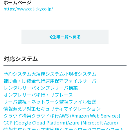
ホームページ
https://www.cal-tky.co.jp/
企業一覧へ戻る
対応システム
予約システム
大規模システム
小規模システム
補助金・助成金代行
運用保守
ファイルサーバ
レンタルサーバ
オンプレサーバ構築
オンプレサーバ移行・リプレース
サーバ監視・ネットワーク監視
ファイル転送
情報漏えい対策
セキュリティ
マイグレーション
クラウド構築
クラウド移行
AWS (Amazon Web Services)
GCP (Google Cloud Platform)
Azure (Microsoft Azure)
情報共有システム
文書管理システム
ワークフローシステム