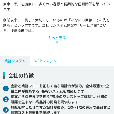
東京・品川を拠点に、多くのお客様と長期的な信頼関係を築いてい
ます。

創業以来、一貫して大切にしているのが「あなたの目線、その先を
創る」という哲学です。当社はシステム開発を“サービス業”と捉
え、技術提供では...
もっと見る
業務システム
WEBシステム
会社の特徴
会計と業務フローを正しく結ぶ設計力が強み。全体最適で“企
1
業全体が機能する”基幹システムを構築します
提案から保守までを担う“究極のワンストップ体制”。仕様の
2
齟齬を生まない高品質の開発を提供します
無駄を排したミニマム設計が強み。2/3〜1/2の費用で高品質と
3
長期コスト最適化を実現します