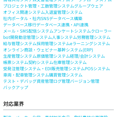
プロジェクト管理・工数管理システム
グループウェア
オフィス関連システム
入退室管理システム
社内ポータル・社内SNS
データベース構築
データベース移行
データベース連携・API連携
メール・SMS配信システム
アンケートシステム
クローラー
bot開発
勤怠管理システム
人事システム
労務管理システム
給与管理システム
採用管理システム
eラーニングシステム
オンライン商談・ウェビナー
基幹システム(ERP)
生産管理システム
原価管理システム
経理/会計システム
帳票システム
契約システム
在庫管理システム
受発注管理システム・EDI
販売管理システム
POSシステム
車両・配車管理システム
購買管理システム
テスト・デバッグ
資産管理
ログ管理
バージョン管理
バックアップ
対応業界