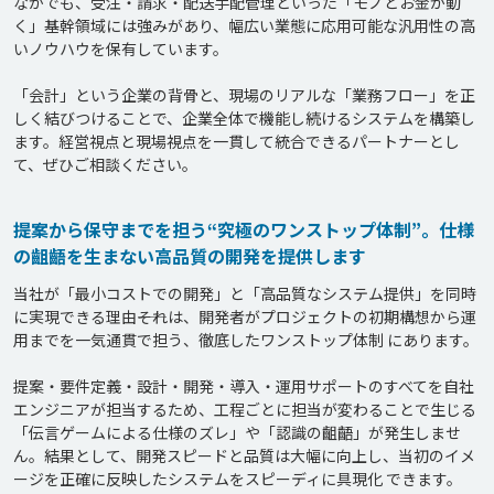
なかでも、受注・請求・配送手配管理といった「モノとお金が動
く」基幹領域には強みがあり、幅広い業態に応用可能な汎用性の高
いノウハウを保有しています。

「会計」という企業の背骨と、現場のリアルな「業務フロー」を正
しく結びつけることで、企業全体で機能し続けるシステムを構築し
ます。経営視点と現場視点を一貫して統合できるパートナーとし
提案から保守までを担う“究極のワンストップ体制”。仕様
の齟齬を生まない高品質の開発を提供します
当社が「最小コストでの開発」と「高品質なシステム提供」を同時
に実現できる理由――それは、開発者がプロジェクトの初期構想から運
用までを一気通貫で担う、徹底したワンストップ体制 にあります。

提案・要件定義・設計・開発・導入・運用サポートのすべてを自社
エンジニアが担当するため、工程ごとに担当が変わることで生じる
「伝言ゲームによる仕様のズレ」や「認識の齟齬」が発生しませ
ん。結果として、開発スピードと品質は大幅に向上し、当初のイメ
ージを正確に反映したシステムをスピーディに具現化 できます。
