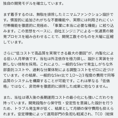
独自の開発モデルを確立しています。

まず着手するのは、無駄を排除したミニマムファンクション設計で
す。慣習的に追加されがちな不要機能や、実際には利用されにくい
付帯機能を徹底的に見極め、「事業に本当に必要な機能」に絞り込
みます。この思想をベースに、自社エンジニアによる一気通貫の開
発プロセスを組み合わせることで、開発工数そのものを大幅に圧縮
しています。

さらに“低コストで高品質を実現できる最大の要因”が、内製化によ
る低い人月単価です。当社は外注依存を極力排し、設計と実装を分
断しない体制を採用。これにより、一般的なSIerで発生しがちな外
部委託コストや、過剰な分業体制による調整コストをゼロに近づけ
ています。その結果、一般的なSIer比で 1/2〜2/3 程度の費用で同等
品質のシステムを構築することが可能です。これは単なる「低価
格」ではなく、非効率を徹底的に排除した成果に他なりません。

また、当社は導入後の長期運用コストの最小化にも強いこだわりを
持っています。開発段階から保守性・安定性を意識した設計を行う
ため、トラブル発生率が低く、結果として月額の保守費用も抑えら
れます。安定稼働によって運用部門の負担も軽減され、TCO（総保