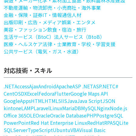
製造・メーカー
化学・素材加工
食品・飲料
農林水産
建設
不動産
運輸・物流
卸売・小売
商社・海外事業
金融・保険・証券
IT・情報通信
人材
出版印刷・広告・メディア
娯楽・エンタメ
美容・ファッション
飲食・宿泊・旅行
生活サービス（BtoC）
法人サービス（BtoB）
医療・ヘルスケア
法律・士業
教育・学校・学習支援
公共サービス（電気・ガス・水道）
対応技術・スキル
.NET
Access
Ajax
Android
Apache
ASP .NET
ASP.NET
C#
CentOS
DX
Excel
Fedora
Flutter
Google Maps API
GoogleApps
HTML
HTML5
IIS
Java
Java Script
JSON
kintone
LAMP
Laravel
Linux
MariaDB
MySQL
Nginx
Node.js
Office 365
OLE
Oracle
Oracle Database
PHP
PostgreSQL
PowerPoint
Red Hat Enterprise Linux
RedHat
RPA
SQLite
SQLServer
TypeScript
Ubuntu
VBA
Visual Basic