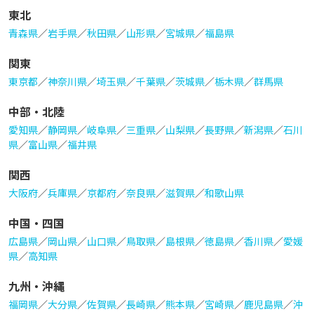
東北
青森県
／
岩手県
／
秋田県
／
山形県
／
宮城県
／
福島県
関東
東京都
／
神奈川県
／
埼玉県
／
千葉県
／
茨城県
／
栃木県
／
群馬県
中部・北陸
愛知県
／
静岡県
／
岐阜県
／
三重県
／
山梨県
／
長野県
／
新潟県
／
石川
県
／
富山県
／
福井県
関西
大阪府
／
兵庫県
／
京都府
／
奈良県
／
滋賀県
／
和歌山県
中国・四国
広島県
／
岡山県
／
山口県
／
鳥取県
／
島根県
／
徳島県
／
香川県
／
愛媛
県
／
高知県
九州・沖縄
福岡県
／
大分県
／
佐賀県
／
長崎県
／
熊本県
／
宮崎県
／
鹿児島県
／
沖