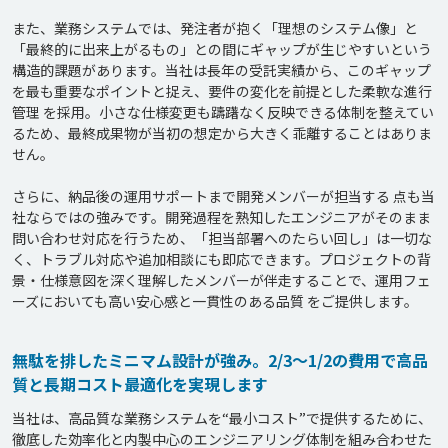
また、業務システムでは、発注者が抱く「理想のシステム像」と
「最終的に出来上がるもの」との間にギャップが生じやすいという
構造的課題があります。当社は長年の受託実績から、このギャップ
を最も重要なポイントと捉え、要件の変化を前提とした柔軟な進行
管理 を採用。小さな仕様変更も躊躇なく反映できる体制を整えてい
るため、最終成果物が当初の想定から大きく乖離することはありま
せん。

さらに、納品後の運用サポートまで開発メンバーが担当する 点も当
社ならではの強みです。開発過程を熟知したエンジニアがそのまま
問い合わせ対応を行うため、「担当部署へのたらい回し」は一切な
く、トラブル対応や追加相談にも即応できます。プロジェクトの背
景・仕様意図を深く理解したメンバーが伴走することで、運用フェ
無駄を排したミニマム設計が強み。2/3〜1/2の費用で高品
質と長期コスト最適化を実現します
当社は、高品質な業務システムを“最小コスト”で提供するために、
徹底した効率化と内製中心のエンジニアリング体制を組み合わせた