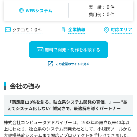
0
実 績：
件
WEBシステム
0
費用例：
件
0
企業情報
対応エリア
クチコミ：
件
無料で開発・制作を
相談する
この企業のサイトを見る
会社の強み
「満足度120％を創る、独立系システム開発の真価。」——“あ
えてシステム化しない”誠実さで、最適解を導くパートナー
株式会社コンピュータアドバイザーは、1983年の設立以来40年以
上にわたり、独立系のシステム開発会社として、小規模ツールから
大規模基幹システムまで幅広いプロジェクトを手掛けてきました。