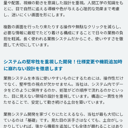
量や配置、視線の動きを意識した設計を重視。人間工学の知識をも
とに、目で自然に追える導線や色が与える心理的な効果まで考慮
し、迷いにくい画面を形にします。

複数の画面を行ったり来たりする操作や無駄なクリックを減らし、
必要な情報に最短でたどり着ける構成にすることで日々の業務の負
担を軽減。長く使われる業務システムだからこそ、使いやすさを徹
システムの堅牢性を重視した開発！仕様変更や機能追加時
に崩れない設計を徹底します
業務システムを本当に使いやすいものにするためには、操作性だけ
でなく、堅牢性の視点が欠かせません。当社は、システム内でデー
タをどのように保持するのか、処理がどの順序で流れるのかといっ
た、目に見えない領域の設計を重視しています。構造に一貫性を持
たせることで、安定して動き続ける土台を築いています。

業務システム開発を家づくりにたとえるなら、当社が最も大切にし
ているのは「基礎」です。見た目の派手さはなくても、土台がしっ
かりしていれば、後から機能を追加しても全体が崩れることはあり