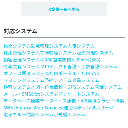
企業一覧へ戻る
対応システム
帳票システム
勤怠管理システム
人事システム
採用管理システム
在庫管理システム
販売管理システム
顧客管理システム(CRM)
営業支援システム(SFA)
情報共有システム
プロジェクト管理・工数管理システム
オフィス関連システム
社内ポータル・社内SNS
マッチングシステム
予約システム
会員システム
検索システム
地図・位置情報・GPSシステム
店舗システム
メール・SMS配信システム
アンケートシステム
データベース構築
データベース連携・API連携
クラウド構築
AWS (Amazon Web Services)
運用保守
レンタルサーバ
電子カルテ
問診システム
小規模システム