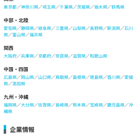
東京都
／
神奈川県
／
埼玉県
／
千葉県
／
茨城県
／
栃木県
／
群馬県
中部・北陸
愛知県
／
静岡県
／
岐阜県
／
三重県
／
山梨県
／
長野県
／
新潟県
／
石川
県
／
富山県
／
福井県
関西
大阪府
／
兵庫県
／
京都府
／
奈良県
／
滋賀県
／
和歌山県
中国・四国
広島県
／
岡山県
／
山口県
／
鳥取県
／
島根県
／
徳島県
／
香川県
／
愛媛
県
／
高知県
九州・沖縄
福岡県
／
大分県
／
佐賀県
／
長崎県
／
熊本県
／
宮崎県
／
鹿児島県
／
沖
縄県
企業情報