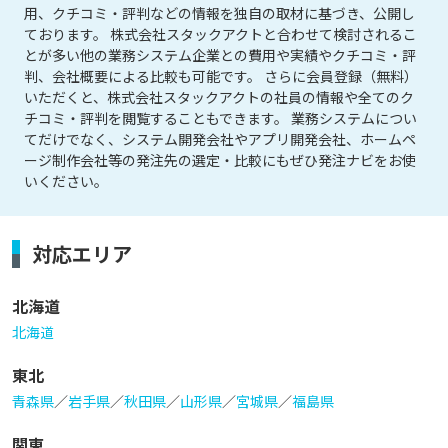
用、クチコミ・評判などの情報を独自の取材に基づき、公開し
ております。 株式会社スタックアクトと合わせて検討されるこ
とが多い他の業務システム企業との費用や実績やクチコミ・評
判、会社概要による比較も可能です。 さらに会員登録（無料）
いただくと、株式会社スタックアクトの社員の情報や全てのク
チコミ・評判を閲覧することもできます。 業務システムについ
てだけでなく、システム開発会社やアプリ開発会社、ホームペ
ージ制作会社等の発注先の選定・比較にもぜひ発注ナビをお使
いください。
対応エリア
北海道
北海道
東北
青森県
／
岩手県
／
秋田県
／
山形県
／
宮城県
／
福島県
関東