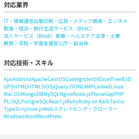
対応業界
IT・情報通信
出版印刷・広告・メディア
娯楽・エンタメ
飲食・宿泊・旅行
生活サービス（BtoC）
法人サービス（BtoB）
医療・ヘルスケア
法律・士業
教育・学校・学習支援
官公庁・自治体
対応技術・スキル
Ajax
Android
Apache
CentOS
CodeIgniter
DX
Excel
FreeBSD
GPS
HTML
HTML5
iOS
jQuery
JSON
LAMP
Laravel
Linux
Mac OS
MongoDB
MySQL
Nginx
Node.js
PhoneGap
PHP
PL/SQL
PostgreSQL
React.js
Ruby
Ruby on Rails
Twilio
TypeScript
vue.js
Webスクレイピング・クローラー
Windows
Word
WordPress