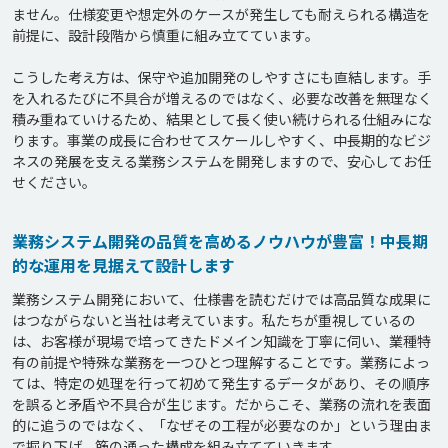
ません。仕様変更や想定外のケースが発生しても耐えられる構造を
前提に、設計段階から慎重に組み立てています。

こうした考え方は、保守や追加開発のしやすさにも直結します。手
を入れるたびに不具合が増えるのではなく、必要な改善を無理なく
積み重ねていけるため、結果として長く使い続けられる仕組みにな
ります。事業の成長に合わせてスケールしやすく、中長期的なビジ
ネスの発展を支える業務システムを開発しますので、安心してお任
業務システム開発の品質を高めるノウハウが豊富！中長期
的な運用を見据えて設計します
業務システム開発において、仕様書を読むだけでは高品質な成果に
はつながらないと当社は考えています。私たちが重視しているの
は、お客様が現場で培ってきたドメイン知識を丁寧に伺い、業種特
有の前提や特殊な業務を一つひとつ理解することです。業務によっ
ては、特定の処理を行って初めて発生するデータがあり、その順序
を誤ると矛盾や不具合が生じます。だからこそ、業務の流れを表面
的に追うのではなく、「なぜその工程が必要なのか」という理由ま
で掘り下げ、筋の通った構成を組み立てていきます。
