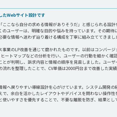
したWebサイト設計です
「ここなら自分の求める情報がありそうだ」と感じられる設計
多くのユーザーは、明確な目的や悩みを持っています。その期待
必要な情報へ迷わず辿り着ける構成を丁寧に組み立ててきました
ス事業のLP改善を通じて磨かれたものです。以前はコンバージ
、ヒートマップなどの分析を行い、ユーザーの行動を細かく確
ことが判明し、訴求内容と情報の順序を見直しました。ユーザ
流れを整理したことで、CV単価は2000円台まで改善した実
情報へ戻りやすい導線設計を心がけています。システム開発の
えで、余白を活かしたレイアウトやデバイスを問わない操作性
と使いやすさを優先することで、不要な離脱を防ぎ、結果とし