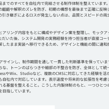
品までのすべてを自社内で完結させる制作体制を整えています
の齟齬や解釈のズレを防ぎ、初期の構想を最後まで正確に反映
の引き継ぎによるロスが発生しない点は、品質とスピードの両
ヒアリング内容をもとに構成やデザイン案を整理し、モックア
ただいた後、システム開発の実務経験を持つ担当者が直接コー
理解したまま実装へ移行できるため、デザインと機能の間に違和
でアサインし、制作期間を通して一貫した判断基準を保っていま
ちな、トーンのばらつきや細部の不整合を防ぎ、全体として統
ssやWix、Studioなど、複数のCMSに対応してきた経験を活
も自社内で対応しています。表示速度や将来的な拡張性を考慮
れる基盤を整えること。こうした内製体制のもと、一つひとつ