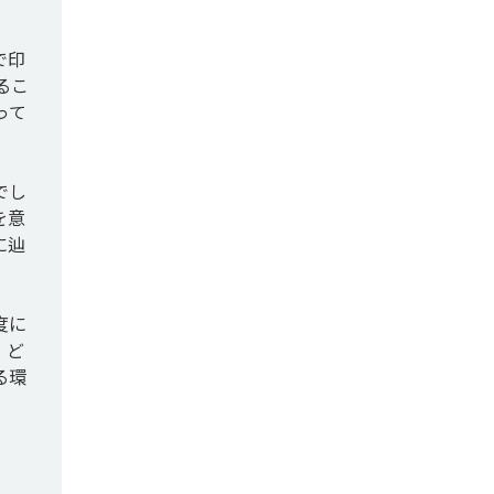
で印
るこ
って
でし
を意
に辿
度に
、ど
る環