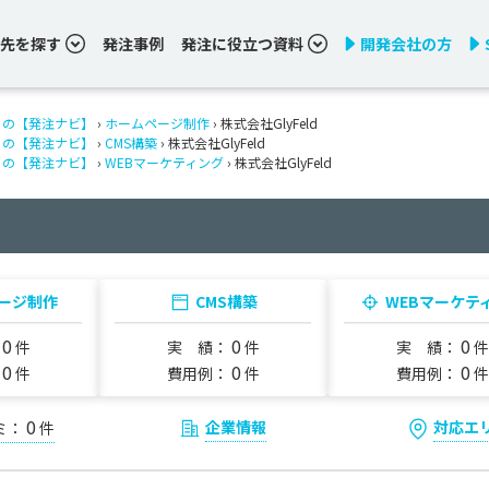
先を探す
発注事例
発注に役立つ資料
開発会社の方
りの【発注ナビ】
›
ホームページ制作
› 株式会社GlyFeld
りの【発注ナビ】
›
CMS構築
› 株式会社GlyFeld
りの【発注ナビ】
›
WEBマーケティング
› 株式会社GlyFeld
ージ制作
CMS構築
WEBマーケテ
0
0
0
：
件
実 績：
件
実 績：
件
0
0
0
：
件
費用例：
件
費用例：
件
0
企業情報
対応エ
ミ：
件