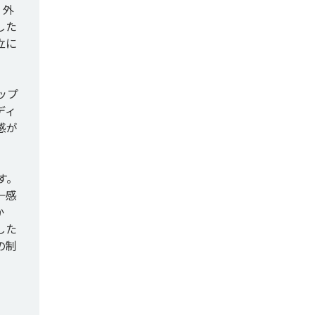
。外
した
立に
ップ
ディ
感が
す。
一感
か
した
の制