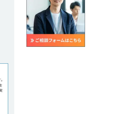
。

を
実