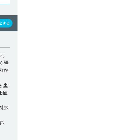
談する
。

く経
のか
も重
価値
対応
す。