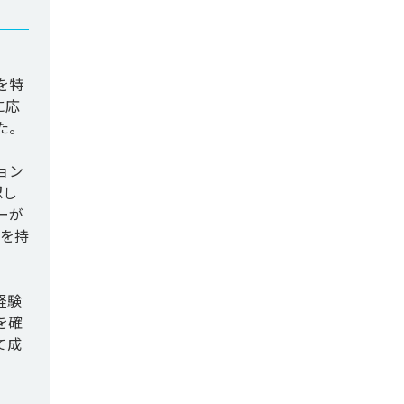
を特
に応
。

ョン
認し
ーが
績を持
経験
を確
て成