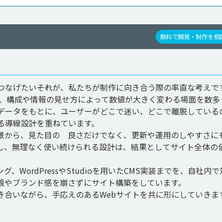
無料で開発・制作を相
なげたい――それが、私たちが制作に向き合う際の率直な考えです
み、構成や情報の見せ方によって数値が大きく変わる場面を数多
データをもとに、ユーザーがどこで迷い、どこで離脱している
導線設計を重ねています。

景から、見た目の　良さだけでなく、更新や運用のしやすさに
し、無理なく使い続けられる設計は、結果としてサイト全体の
WordPressやStudioを用いたCMS実装までを、自社内で
観やブランド感を崩さずにサイト構築をしています。

き合いながら、手応えのあるWebサイトを共に形にしていきま