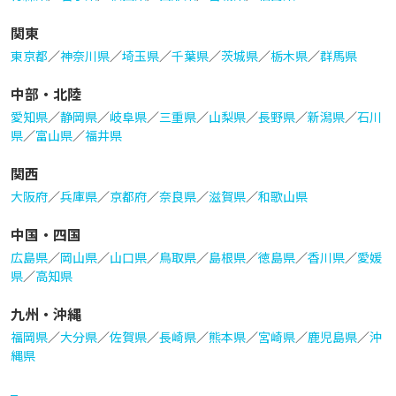
関東
東京都
／
神奈川県
／
埼玉県
／
千葉県
／
茨城県
／
栃木県
／
群馬県
中部・北陸
愛知県
／
静岡県
／
岐阜県
／
三重県
／
山梨県
／
長野県
／
新潟県
／
石川
県
／
富山県
／
福井県
関西
大阪府
／
兵庫県
／
京都府
／
奈良県
／
滋賀県
／
和歌山県
中国・四国
広島県
／
岡山県
／
山口県
／
鳥取県
／
島根県
／
徳島県
／
香川県
／
愛媛
県
／
高知県
九州・沖縄
福岡県
／
大分県
／
佐賀県
／
長崎県
／
熊本県
／
宮崎県
／
鹿児島県
／
沖
縄県