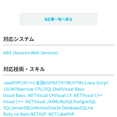
企業一覧へ戻る
対応システム
AWS (Amazon Web Services)
対応技術・スキル
Java
PHP
C#
C++
C言語
ASP.NET
HTML
HTML5
Java Script
JSON
Objective-C
PL/SQL
Shell
Visual Basic
Visual Basic .NET
Visual C#
Visual C# .NET
Visual C++
Visual C++ .NET
Visual J#
XML
MySQL
PostgreSQL
SQLServer
DB2
Informix
Oracle Database
SQLite
Ruby on Rails
.NET
ASP .NET
CakePHP