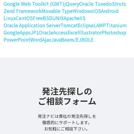
Google Web Toolkit (GWT)
jQuery
Oracle Tuxedo
Struts
Zend Framework
Movable Type
Windows
iOS
Android
Linux
CentOS
FreeBSD
UNIX
Apache
IIS
Oracle Application Server
Tomcat
Eclipse
LAMP
Titanium
GoogleApps
JP1
Oracle
Access
Excel
Illustrator
Photoshop
PowerPoint
Word
Ajax
JavaBeans/EJB
OLE
発注先探しの
ご相談フォーム
発注ナビは貴社の発注先探しを
徹底的にサポートします。
お気軽にご相談下さい。