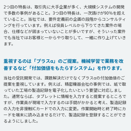
2つ目の特長は、取引先に大手企業が多く、大規模システムの開発
で多数の事例があること。3つ目の特長は、一次請けが90％を超え
ていること。当社では、要件定義前の企画の段階からコンサルティ
ングを行っています。例えば役員レベルから下りてきた案件の場
合、仕様などが固まっていないことが多いですが、そういった案件
でも当社ではお客様と一からやり取りして、一緒に作り上げていき
ます。
重視するのは「プラスα」のご提案。機械学習で業務を改
善するなど「付加価値をもたらすシステム」を作ります。
当社の受託開発では、課題解決だけでなくプラスαの付加価値のご
提案を重視しています。例えば、精密機器会社の事例では、紙で取
っていた工場の製造記録を電子化したいという要望に対応しまし
た。通常ならば、タブレットに情報を入力すると提案するところで
すが、作業員が現場で入力するのは手間がかかると考え、製造記録
の入力を非接触ICカードでの入力に変更。作業開始時と終了時にカ
ードを端末に読み込ませるだけで、製造記録を登録することができ
るようにしました。
