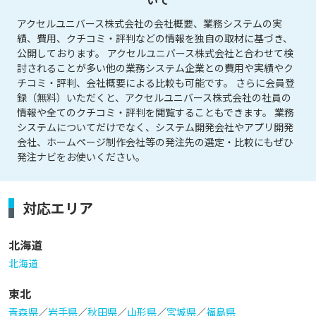
アクセルユニバース株式会社の会社概要、業務システムの実
績、費用、クチコミ・評判などの情報を独自の取材に基づき、
公開しております。 アクセルユニバース株式会社と合わせて検
討されることが多い他の業務システム企業との費用や実績やク
チコミ・評判、会社概要による比較も可能です。 さらに会員登
録（無料）いただくと、アクセルユニバース株式会社の社員の
情報や全てのクチコミ・評判を閲覧することもできます。 業務
システムについてだけでなく、システム開発会社やアプリ開発
会社、ホームページ制作会社等の発注先の選定・比較にもぜひ
発注ナビをお使いください。
対応エリア
北海道
北海道
東北
青森県
／
岩手県
／
秋田県
／
山形県
／
宮城県
／
福島県