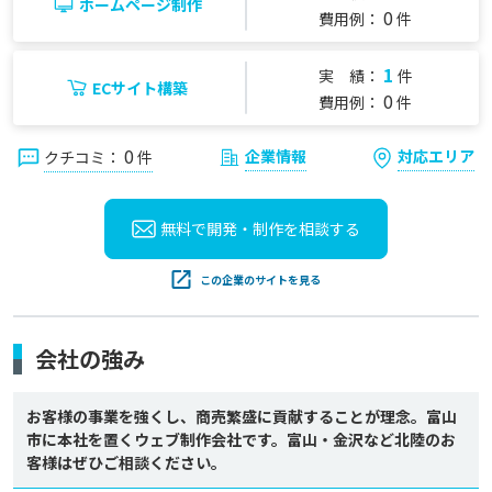
ホームページ制作
0
費用例：
件
1
実 績：
件
ECサイト構築
0
費用例：
件
0
企業情報
対応エリア
クチコミ：
件
無料で開発・制作を
相談する
この企業のサイトを見る
会社の強み
お客様の事業を強くし、商売繁盛に貢献することが理念。富山
市に本社を置くウェブ制作会社です。富山・金沢など北陸のお
客様はぜひご相談ください。