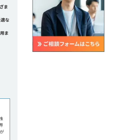
ざま
最適な
運用ま
株
界
が