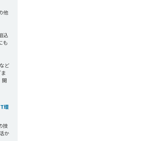
の他
組込
にも
など
ざま
・開
T環
の技
活か