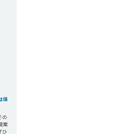
は保
その
提案
ぜひ