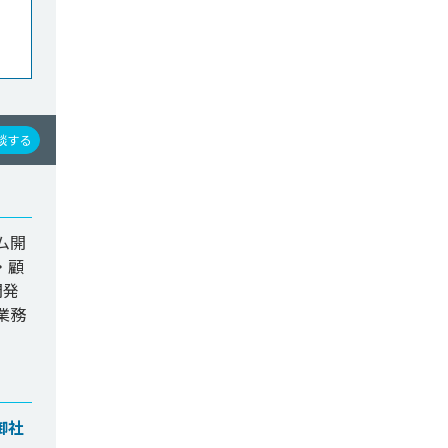
談する
ム開
・顧
開発
業務
御社