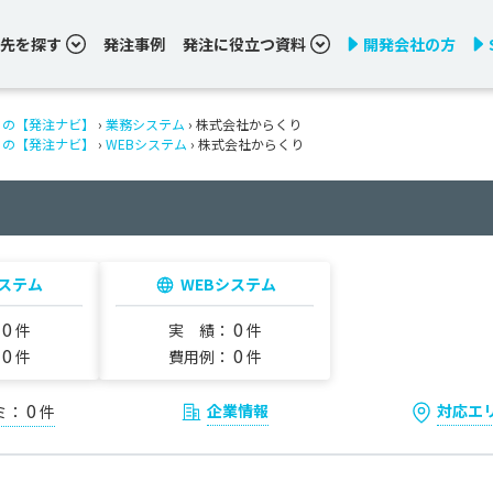
先を探す
発注事例
発注に役立つ資料
開発会社の方
りの【発注ナビ】
›
業務システム
› 株式会社からくり
りの【発注ナビ】
›
WEBシステム
› 株式会社からくり
ステム
WEBシステム
0
0
：
件
実 績：
件
0
0
：
件
費用例：
件
0
企業情報
対応エ
ミ：
件