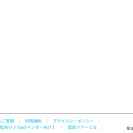
るご質問
|
利用規約
|
プライバシーポリシー
|
社向け
/
SaaSベンダー向け
）
|
認定バナーとは
|
発