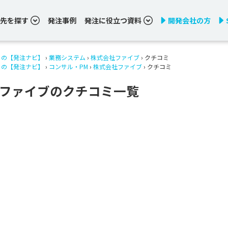
先を探す
発注事例
発注に役立つ資料
開発会社の方
りの【発注ナビ】
›
業務システム
›
株式会社ファイブ
› クチコミ
りの【発注ナビ】
›
コンサル・PM
›
株式会社ファイブ
› クチコミ
ファイブのクチコミ一覧