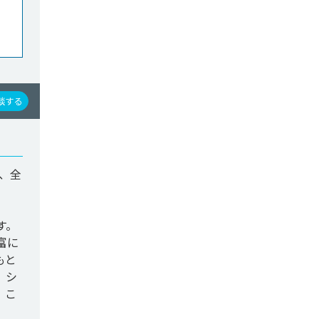
談する
、全
す。
富に
もと
、シ
、こ