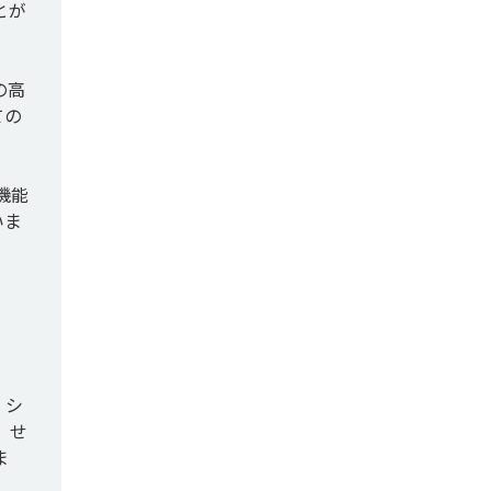
とが
の高
ての
機能
いま
。シ
、せ
ま