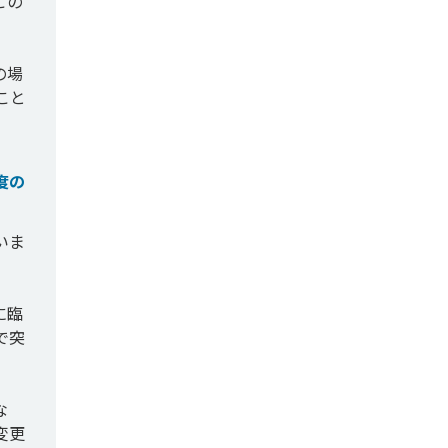
この
の場
こと
度の
いま
に臨
で突
な
変更