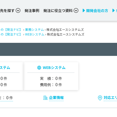
先を探す
発注事例
発注に役立つ資料
開発会社の方
りの【発注ナビ】
›
業務システム
› 株式会社エースシステムズ
りの【発注ナビ】
›
WEBシステム
› 株式会社エースシステムズ
ステム
WEBシステム
0
0
：
件
実 績：
件
0
0
：
件
費用例：
件
0
企業情報
対応エ
ミ：
件