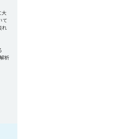
に大
いて
表れ
る
解析