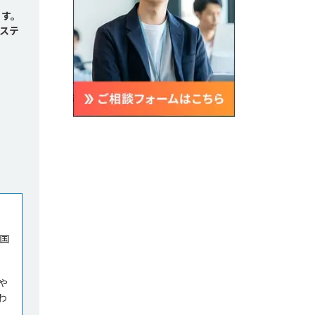
ます。
ステ
国
や
わ