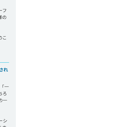
ーフ
様の
のこ
され
、「一
ちろ
の一
ーシ