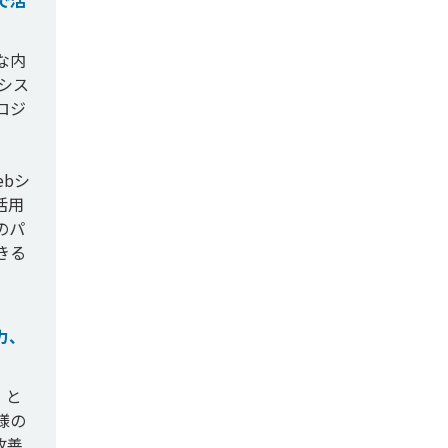
で活
な内
シス
ロジ
ebシ
活用
のパ
きる
力、
」と
様の
改善