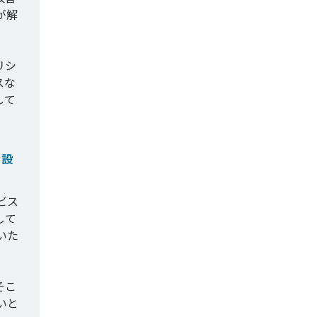
が解
リシ
スな
して
ら設
ビス
して
いた
そこ
いと