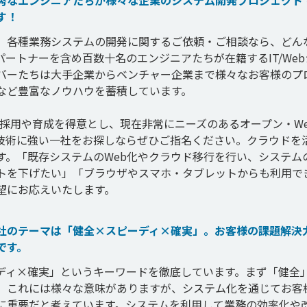
秀なエンジニアたちが様々な企業のシステム開発プロジェクト
す！
、各種業務システムの開発に関するご依頼・ご相談なら、どん
ートナーを含め百数十名のエンジニアたちが在籍するIT/Web
バーたちは大手企業からベンチャー企業まで様々なお客様のプ
など豊富なノウハウを蓄積しています。

アの採用や育成を得意とし、現在非常にニーズのあるオープン・W
技術に強い一社をお探しならぜひご指名ください。クラウドを
す。「既存システムのWeb化やクラウド移行を行い、システム
トを下げたい」「ブラウザやスマホ・タブレットからも利用で
望にお応えいたします。
社のテーマは「健全×スピーディ×確実」。お客様の課題解決
です。
ディ×確実」というキーワードを徹底しています。まず「健全
。これには様々な意味がありますが、システム化を通じてお客
に重要だと考えています。システムを利用して業務の効率化や