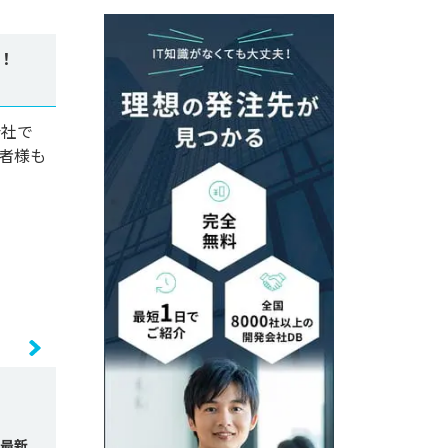
！
会社で
者様も
最新