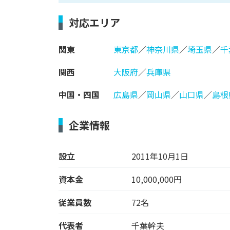
対応エリア
関東
東京都
／
神奈川県
／
埼玉県
／
千
関西
大阪府
／
兵庫県
中国・四国
広島県
／
岡山県
／
山口県
／
島根
企業情報
設立
2011年10月1日
資本金
10,000,000円
従業員数
72名
代表者
千葉幹夫