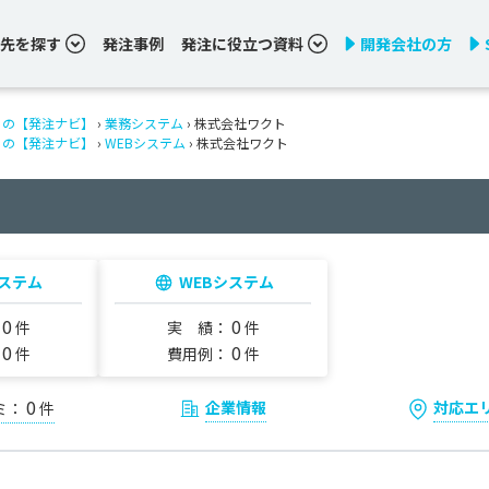
先を探す
発注事例
発注に役立つ資料
開発会社の方
りの【発注ナビ】
›
業務システム
› 株式会社ワクト
りの【発注ナビ】
›
WEBシステム
› 株式会社ワクト
ステム
WEBシステム
0
0
：
件
実 績：
件
0
0
：
件
費用例：
件
0
企業情報
対応エ
ミ：
件