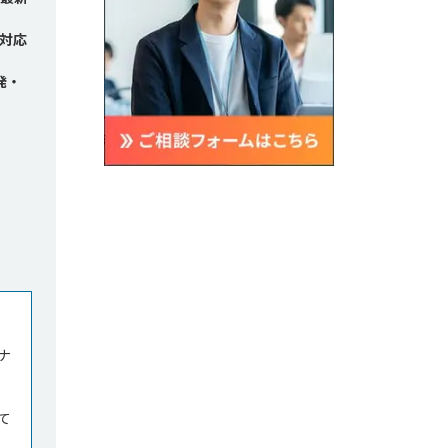
対応
発・
ナ
て