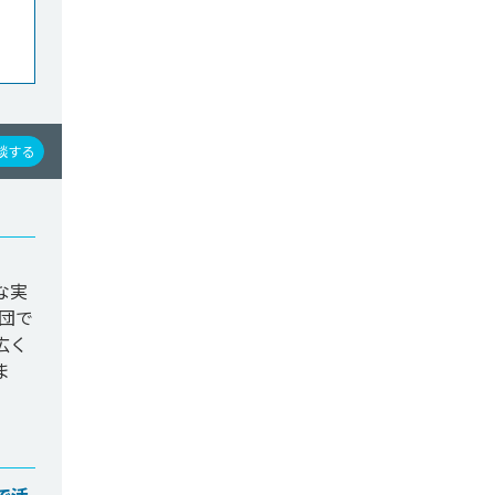
談する
な実
団で
広く
ま