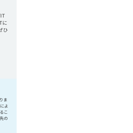
IT
Tに
ぜひ
りま
要によ
るこ
先の