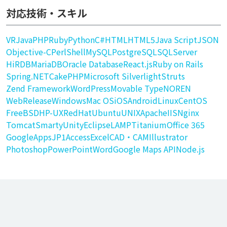
対応技術・スキル
VR
Java
PHP
Ruby
Python
C#
HTML
HTML5
Java Script
JSON
Objective-C
Perl
Shell
MySQL
PostgreSQL
SQLServer
HiRDB
MariaDB
Oracle Database
React.js
Ruby on Rails
Spring
.NET
CakePHP
Microsoft Silverlight
Struts
Zend Framework
WordPress
Movable Type
NOREN
WebRelease
Windows
Mac OS
iOS
Android
Linux
CentOS
FreeBSD
HP-UX
RedHat
Ubuntu
UNIX
Apache
IIS
Nginx
Tomcat
Smarty
Unity
Eclipse
LAMP
Titanium
Office 365
GoogleApps
JP1
Access
Excel
CAD・CAM
Illustrator
Photoshop
PowerPoint
Word
Google Maps API
Node.js