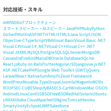
対応技術・スキル
AI
RPA
DX
IoT
ブロックチェーン
スマートスピーカー・AIスピーカー
Java
PHP
Ruby
Python
Go
Swift
Kotlin
ASP.NET
HTML
HTML5
Java Script
JSON
Objective-C
TypeScript
VBA
Visual Basic
Visual Basic .NET
Visual C#
Visual C# .NET
Visual C++
Visual C++ .NET
Visual J#
XML
MySQL
PostgreSQL
SQLServer
MongoDB
Cassandra
Firebird
MariaDB
Oracle Database
SQLite
React.js
Ruby on Rails
Flutter
AngularJS
Django
vue.js
.NET
ASP .NET
CakePHP
Google Web Toolkit (GWT)
jQuery
Laravel
React Native
Symfony
Yii
Zend Framework
WordPress
Movable Type
Drupal
Joomla!
Magento
MODx
XOOPS
EC-CUBE
Shopify
BASE
CS-Cart
Windows
Mac OS
iOS
Android
Linux
CentOS
BSD
FreeBSD
RedHat
Solaris
Ubuntu
UNIX
Alibaba Cloud
Apache
IIS
Nginx
Tomcat
Heroku
Smarty
Unity
Eclipse
LAMP
Salesforce