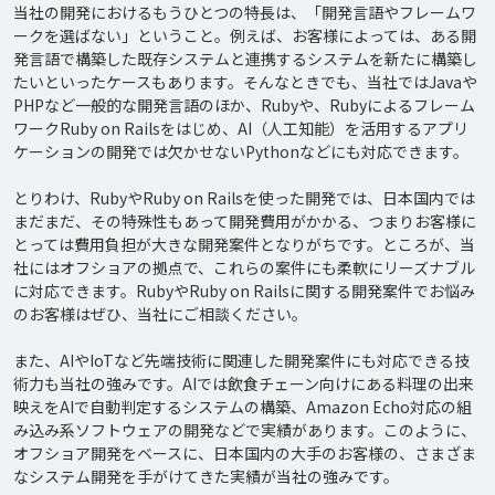
当社の開発におけるもうひとつの特長は、「開発言語やフレームワ
ークを選ばない」ということ。例えば、お客様によっては、ある開
発言語で構築した既存システムと連携するシステムを新たに構築し
たいといったケースもあります。そんなときでも、当社ではJavaや
PHPなど一般的な開発言語のほか、Rubyや、Rubyによるフレーム
ワークRuby on Railsをはじめ、AI（人工知能）を活用するアプリ
ケーションの開発では欠かせないPythonなどにも対応できます。

とりわけ、RubyやRuby on Railsを使った開発では、日本国内では
まだまだ、その特殊性もあって開発費用がかかる、つまりお客様に
とっては費用負担が大きな開発案件となりがちです。ところが、当
社にはオフショアの拠点で、これらの案件にも柔軟にリーズナブル
に対応できます。RubyやRuby on Railsに関する開発案件でお悩み
のお客様はぜひ、当社にご相談ください。

また、AIやIoTなど先端技術に関連した開発案件にも対応できる技
術力も当社の強みです。AIでは飲食チェーン向けにある料理の出来
映えをAIで自動判定するシステムの構築、Amazon Echo対応の組
み込み系ソフトウェアの開発などで実績があります。このように、
オフショア開発をベースに、日本国内の大手のお客様の、さまざま
なシステム開発を手がけてきた実績が当社の強みです。