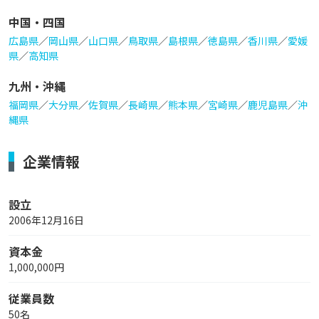
中国・四国
広島県
／
岡山県
／
山口県
／
鳥取県
／
島根県
／
徳島県
／
香川県
／
愛媛
県
／
高知県
九州・沖縄
福岡県
／
大分県
／
佐賀県
／
長崎県
／
熊本県
／
宮崎県
／
鹿児島県
／
沖
縄県
企業情報
設立
2006年12月16日
資本金
1,000,000円
従業員数
50名