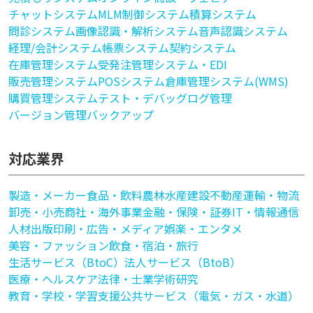
チャットシステム
MLM
制御システム
積算システム
問診システム
画像認識・解析システム
音声認識システム
経理/会計システム
帳票システム
契約システム
在庫管理システム
受発注管理システム・EDI
販売管理システム
POSシステム
倉庫管理システム(WMS)
購買管理システム
テスト・デバッグ
ログ管理
バージョン管理
バックアップ
対応業界
製造・メーカー
食品・飲料
農林水産
建設
不動産
運輸・物流
卸売・小売
商社・海外事業
金融・保険・証券
IT・情報通信
人材
出版印刷・広告・メディア
娯楽・エンタメ
美容・ファッション
飲食・宿泊・旅行
生活サービス（BtoC）
法人サービス（BtoB）
医療・ヘルスケア
法律・士業
学術研究
教育・学校・学習支援
公共サービス（電気・ガス・水道）