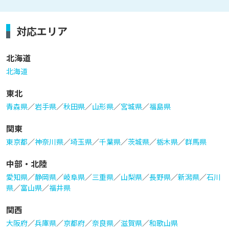
対応エリア
北海道
北海道
東北
青森県
／
岩手県
／
秋田県
／
山形県
／
宮城県
／
福島県
関東
東京都
／
神奈川県
／
埼玉県
／
千葉県
／
茨城県
／
栃木県
／
群馬県
中部・北陸
愛知県
／
静岡県
／
岐阜県
／
三重県
／
山梨県
／
長野県
／
新潟県
／
石川
県
／
富山県
／
福井県
関西
大阪府
／
兵庫県
／
京都府
／
奈良県
／
滋賀県
／
和歌山県