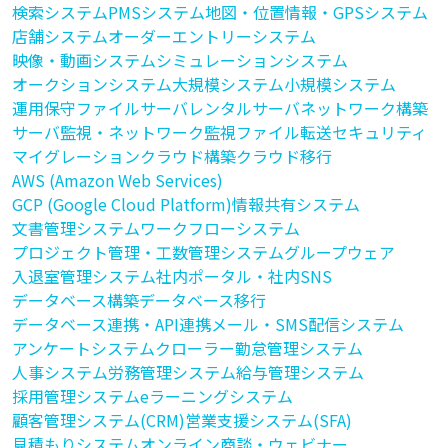
検索システム
PMSシステム
地図・位置情報・GPSシステム
店舗システム
オーダーエントリーシステム
映像・動画システム
シミュレーションシステム
オークションシステム
大規模システム
小規模システム
運用保守
ファイルサーバ
レンタルサーバ
ネットワーク構築
サーバ監視・ネットワーク監視
ファイル転送
セキュリティ
マイグレーション
クラウド構築
クラウド移行
AWS (Amazon Web Services)
GCP (Google Cloud Platform)
情報共有システム
文書管理システム
ワークフローシステム
プロジェクト管理・工数管理システム
グループウェア
入退室管理システム
社内ポータル・社内SNS
データベース構築
データベース移行
データベース連携・API連携
メール・SMS配信システム
アンケートシステム
クローラー
勤怠管理システム
人事システム
労務管理システム
給与管理システム
採用管理システム
eラーニングシステム
顧客管理システム(CRM)
営業支援システム(SFA)
見積もりシステム
オンライン商談・ウェビナー