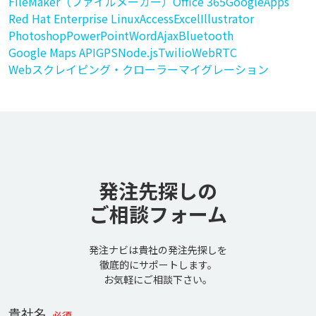
FileMaker（ファイルメーカー）
Office 365
GoogleApps
Red Hat Enterprise Linux
Access
Excel
Illustrator
Photoshop
PowerPoint
Word
Ajax
Bluetooth
Google Maps API
GPS
Node.js
Twilio
WebRTC
Webスクレイピング・クローラー
マイグレーション
発注先探しの
ご相談フォーム
発注ナビは貴社の発注先探しを
徹底的にサポートします。
お気軽にご相談下さい。
貴社名
必須