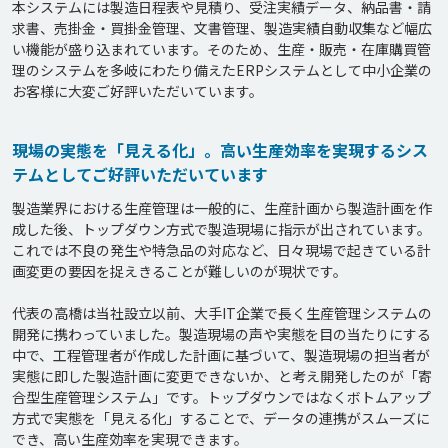
本システムには製造日程表や見積り、受注実績データ、納品書・請
求書、売掛金・買掛金管理、文書管理、製造実績自動収集など幅広
い機能が盛り込まれています。そのため、生産・販売・在庫購買管
理のシステムを多岐にわたり備えたERPシステムとして中小企業の
お客様に大変ご好評いただいています。
現場の実態を「見える化」。高い生産効率を実現するシス
テムとしてご好評いただいています
製造業界における生産管理は一般的に、生産計画から製造計画を作
成した後、トップダウン方式で製造現場に指示が出されています。
これでは不良の発生や特急品の対応など、日々現場で起きている計
画変更の要因を捉えきることが難しいのが現状です。

代表の高橋は当社設立以前、大手IT企業で長く生産管理システムの
開発に携わっていました。製造現場の声や実態を目の当たりにする
中で、工程管理者が作成した計画に基づいて、製造現場の担当者が
実態に即した製造計画に変更できないか、と考え開発したのが「寄
合型生産管理システム」です。トップダウンではなくボトムアップ
方式で実態を「見える化」することで、データの連携がスムーズに
でき、高い生産効率を実現できます。
