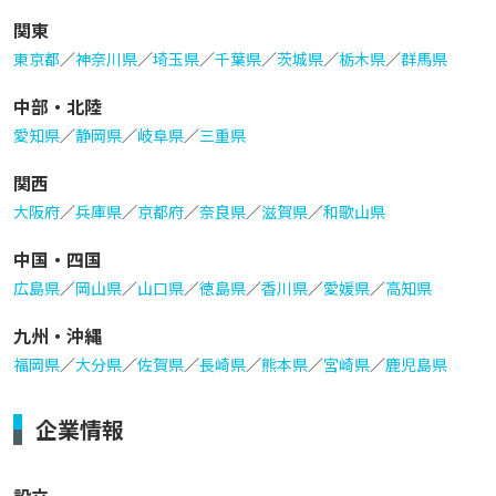
関東
東京都
／
神奈川県
／
埼玉県
／
千葉県
／
茨城県
／
栃木県
／
群馬県
中部・北陸
愛知県
／
静岡県
／
岐阜県
／
三重県
関西
大阪府
／
兵庫県
／
京都府
／
奈良県
／
滋賀県
／
和歌山県
中国・四国
広島県
／
岡山県
／
山口県
／
徳島県
／
香川県
／
愛媛県
／
高知県
九州・沖縄
福岡県
／
大分県
／
佐賀県
／
長崎県
／
熊本県
／
宮崎県
／
鹿児島県
企業情報