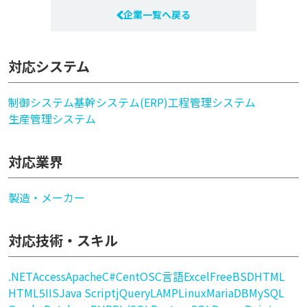
企業一覧へ戻る
対応システム
制御システム
基幹システム(ERP)
工程管理システム
生産管理システム
対応業界
製造・メーカー
対応技術・スキル
.NET
Access
Apache
C#
CentOS
C言語
Excel
FreeBSD
HTML
HTML5
IIS
Java Script
jQuery
LAMP
Linux
MariaDB
MySQL