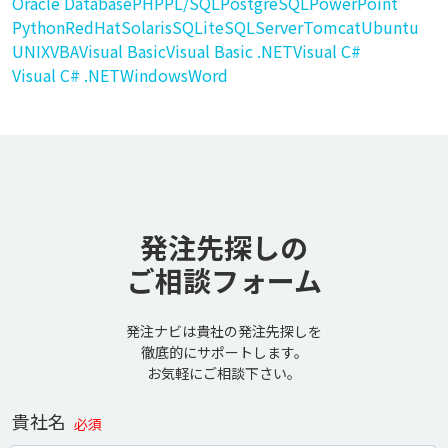
Oracle Database
PHP
PL/SQL
PostgreSQL
PowerPoint
Python
RedHat
Solaris
SQLite
SQLServer
Tomcat
Ubuntu
UNIX
VBA
Visual Basic
Visual Basic .NET
Visual C#
Visual C# .NET
Windows
Word
発注先探しの
ご相談フォーム
発注ナビは貴社の発注先探しを
徹底的にサポートします。
お気軽にご相談下さい。
貴社名
必須