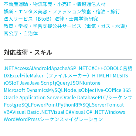
不動産
運輸・物流
卸売・小売
IT・情報通信
人材
娯楽・エンタメ
美容・ファッション
飲食・宿泊・旅行
法人サービス（BtoB）
法律・士業
学術研究
教育・学校・学習支援
公共サービス（電気・ガス・水道）
官公庁・自治体
対応技術・スキル
.NET
Access
AI
Android
Apache
ASP .NET
C#
C++
COBOL
C言語
DX
Excel
FileMaker（ファイルメーカー）
HTML
HTML5
IIS
iOS
IoT
Java
Java Script
jQuery
JSON
kintone
Microsoft Dynamics
MySQL
Node.js
Objective-C
Office 365
Oracle Application Server
Oracle Database
PLC/シーケンサ
PostgreSQL
PowerPoint
Python
RPA
SQLServer
Tomcat
VBA
Visual Basic .NET
Visual C#
Visual C# .NET
Windows
Word
WordPress
シーケンス
マイグレーション