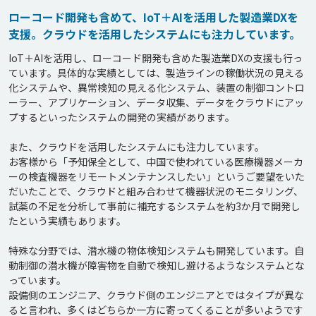
ローコード開発も含めて、IoT＋AIを活用した製造業DXを
支援。クラウドを活用したシステムにも注力しています。
IoT＋AIを活用し、ローコード開発も含めた製造業DXの支援も行っ
ています。具体的な実績としては、製造ラインの稼働状況の見える
化システムや、異常検知の見える化システム、装置の制御コントロ
ーラー、アプリケーション、データ収集、データをクラウドにアッ
プするといったシステムの開発の実績があります。

また、クラウドを活用したシステムにも注力しています。

お客様から「予知保全として、中国で使われている医療機器メーカ
ーの検査機器をリモートメンテナンスしたい」というご要望をいた
だいたことで、クラウドと組み合わせて機器状況のモニタリング、
試薬の不足を分析して事前に補充するシステムを約3か月で開発し
たという実績もあります。

特殊な分野では、潜水機の物体検知システムも開発しています。自
動制御の潜水機が障害物を自動で検知し避けるようなシステムとな
っています。

設備側のエンジニア、クラウド側のエンジニアとではタイプが異な
ると言われ、多くはどちらか一方に寄ってくることが多いようです