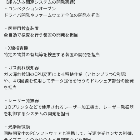
【組み込み関連システムの開発実績】

・コンベクションオーブン

ドライバ開発やファームウェア全体の開発を担当

・医療用検査装置

全自動で検査を行う装置の開発を担当

・X線検査機

特定の物質の有無等を検査する装置の開発を担当

・ガス漏れ検知器

ガス漏れ検知のCPU変更による移植作業（アセンブラ⇒C言語）
や、４G回線を使用してデータ送信を行うミドルウェア部分の開発
を担当

・レーザー発振器

３Dプリンタなどで使用されるレーザー加工機の、レーザー発振器
を制御するシステムの開発を担当

・光学顕微鏡

同時開発中のPCソフトウェアと連携して、光源や光センサの制御、
ライブモニタのためのカメラ制御などを担当
