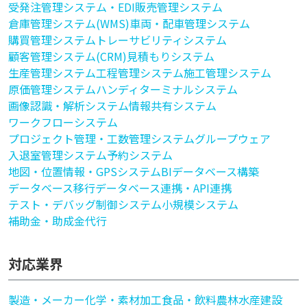
受発注管理システム・EDI
販売管理システム
倉庫管理システム(WMS)
車両・配車管理システム
購買管理システム
トレーサビリティシステム
顧客管理システム(CRM)
見積もりシステム
生産管理システム
工程管理システム
施工管理システム
原価管理システム
ハンディターミナルシステム
画像認識・解析システム
情報共有システム
ワークフローシステム
プロジェクト管理・工数管理システム
グループウェア
入退室管理システム
予約システム
地図・位置情報・GPSシステム
BI
データベース構築
データベース移行
データベース連携・API連携
テスト・デバッグ
制御システム
小規模システム
補助金・助成金代行
対応業界
製造・メーカー
化学・素材加工
食品・飲料
農林水産
建設