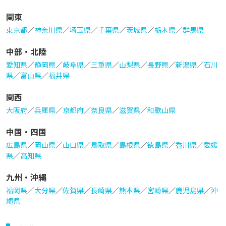
関東
東京都
／
神奈川県
／
埼玉県
／
千葉県
／
茨城県
／
栃木県
／
群馬県
中部・北陸
愛知県
／
静岡県
／
岐阜県
／
三重県
／
山梨県
／
長野県
／
新潟県
／
石川
県
／
富山県
／
福井県
関西
大阪府
／
兵庫県
／
京都府
／
奈良県
／
滋賀県
／
和歌山県
中国・四国
広島県
／
岡山県
／
山口県
／
鳥取県
／
島根県
／
徳島県
／
香川県
／
愛媛
県
／
高知県
九州・沖縄
福岡県
／
大分県
／
佐賀県
／
長崎県
／
熊本県
／
宮崎県
／
鹿児島県
／
沖
縄県