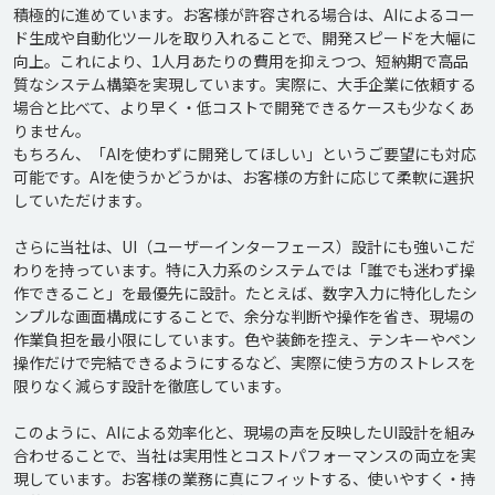
積極的に進めています。お客様が許容される場合は、AIによるコー
ド生成や自動化ツールを取り入れることで、開発スピードを大幅に
向上。これにより、1人月あたりの費用を抑えつつ、短納期で高品
質なシステム構築を実現しています。実際に、大手企業に依頼する
場合と比べて、より早く・低コストで開発できるケースも少なくあ
りません。

もちろん、「AIを使わずに開発してほしい」というご要望にも対応
可能です。AIを使うかどうかは、お客様の方針に応じて柔軟に選択
していただけます。

さらに当社は、UI（ユーザーインターフェース）設計にも強いこだ
わりを持っています。特に入力系のシステムでは「誰でも迷わず操
作できること」を最優先に設計。たとえば、数字入力に特化したシ
ンプルな画面構成にすることで、余分な判断や操作を省き、現場の
作業負担を最小限にしています。色や装飾を控え、テンキーやペン
操作だけで完結できるようにするなど、実際に使う方のストレスを
限りなく減らす設計を徹底しています。

このように、AIによる効率化と、現場の声を反映したUI設計を組み
合わせることで、当社は実用性とコストパフォーマンスの両立を実
現しています。お客様の業務に真にフィットする、使いやすく・持