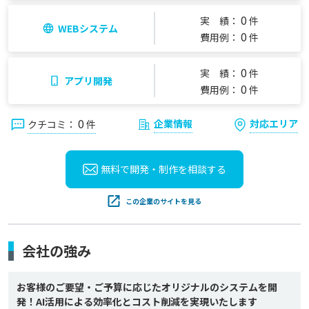
0
実 績：
件
WEBシステム
0
費用例：
件
0
実 績：
件
アプリ開発
0
費用例：
件
0
企業情報
対応エリア
クチコミ：
件
無料で開発・制作を
相談する
この企業のサイトを見る
会社の強み
お客様のご要望・ご予算に応じたオリジナルのシステムを開
発！AI活用による効率化とコスト削減を実現いたします