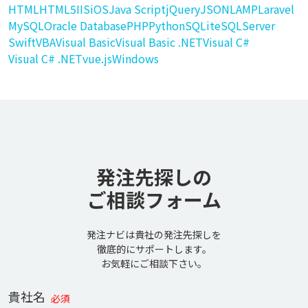
HTML
HTML5
IIS
iOS
Java Script
jQuery
JSON
LAMP
Laravel
MySQL
Oracle Database
PHP
Python
SQLite
SQLServer
Swift
VBA
Visual Basic
Visual Basic .NET
Visual C#
Visual C# .NET
vue.js
Windows
発注先探しの
ご相談フォーム
発注ナビは貴社の発注先探しを
徹底的にサポートします。
お気軽にご相談下さい。
貴社名
必須