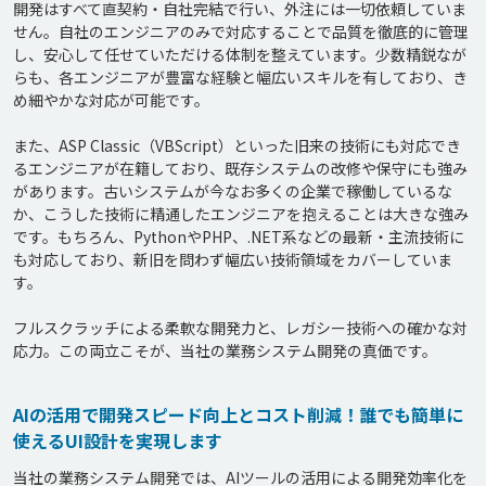
開発はすべて直契約・自社完結で行い、外注には一切依頼していま
せん。自社のエンジニアのみで対応することで品質を徹底的に管理
し、安心して任せていただける体制を整えています。少数精鋭なが
らも、各エンジニアが豊富な経験と幅広いスキルを有しており、き
め細やかな対応が可能です。

また、ASP Classic（VBScript）といった旧来の技術にも対応でき
るエンジニアが在籍しており、既存システムの改修や保守にも強み
があります。古いシステムが今なお多くの企業で稼働しているな
か、こうした技術に精通したエンジニアを抱えることは大きな強み
です。もちろん、PythonやPHP、.NET系などの最新・主流技術に
も対応しており、新旧を問わず幅広い技術領域をカバーしていま
す。

フルスクラッチによる柔軟な開発力と、レガシー技術への確かな対
AIの活用で開発スピード向上とコスト削減！誰でも簡単に
使えるUI設計を実現します
当社の業務システム開発では、AIツールの活用による開発効率化を