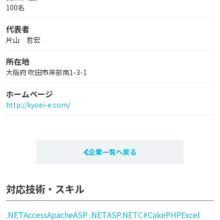
100名
代表者
片山 哲宏
所在地
大阪府 吹田市岸部南1-3-1
ホームページ
http://kyoei-e.com/
企業一覧へ戻る
対応技術・スキル
.NET
Access
Apache
ASP .NET
ASP.NET
C#
CakePHP
Excel