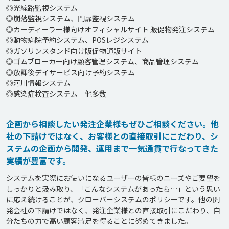
◎光線路監視システム

◎崩落監視システム、門扉監視システム

◎カーディーラー様向けオフィシャルサイト 販促物発注システム

◎動物病院予約システム、POSレジシステム

◎ガソリンスタンド向け販促物通販サイト

◎ゴムブローカー向け顧客管理システム、商品管理システム

◎放課後デイサービス向け予約システム

◎河川情報システム

◎感染症検査システム　他多数
企画から相談したい発注企業様もぜひご相談ください。他
社の下請けではなく、お客様との直接取引にこだわり、シ
ステムの企画から開発、運用まで一気通貫で行なってきた
実績が豊富です。
システムを実際にお使いになるユーザーの皆様のニーズやご要望を
しっかりと汲み取り、「こんなシステムがあったら…」という思い
に応え続けることが、クローバーシステムのポリシーです。他の開
発会社の下請けではなく、発注企業様との直接取引にこだわり、自
分たちの力で高い顧客満足を得ることに努めてきました。
