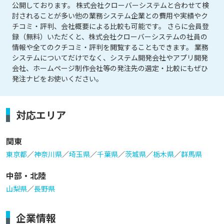
公開しております。 株式会社クローバーシステムと合わせて検
討されることが多い他の業務システム企業との費用や実績やク
チコミ・評判、会社概要による比較も可能です。 さらに会員登
録（無料）いただくと、株式会社クローバーシステムの社員の
情報や全てのクチコミ・評判を閲覧することもできます。 業務
システムについてだけでなく、システム開発会社やアプリ開発
会社、ホームページ制作会社等の発注先の選定・比較にもぜひ
発注ナビをお使いください。
対応エリア
関東
東京都
／
神奈川県
／
埼玉県
／
千葉県
／
茨城県
／
栃木県
／
群馬県
中部・北陸
山梨県
／
長野県
企業情報