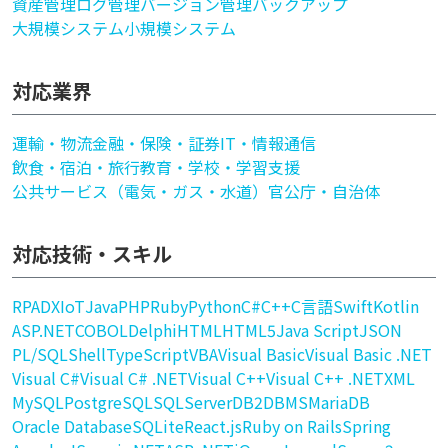
資産管理
ログ管理
バージョン管理
バックアップ
大規模システム
小規模システム
対応業界
運輸・物流
金融・保険・証券
IT・情報通信
飲食・宿泊・旅行
教育・学校・学習支援
公共サービス（電気・ガス・水道）
官公庁・自治体
対応技術・スキル
RPA
DX
IoT
Java
PHP
Ruby
Python
C#
C++
C言語
Swift
Kotlin
ASP.NET
COBOL
Delphi
HTML
HTML5
Java Script
JSON
PL/SQL
Shell
TypeScript
VBA
Visual Basic
Visual Basic .NET
Visual C#
Visual C# .NET
Visual C++
Visual C++ .NET
XML
MySQL
PostgreSQL
SQLServer
DB2
DBMS
MariaDB
Oracle Database
SQLite
React.js
Ruby on Rails
Spring