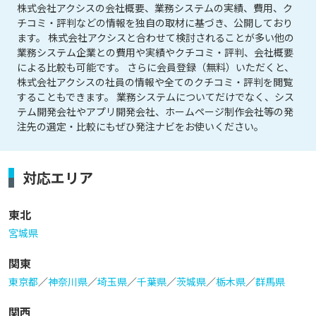
株式会社アクシスの会社概要、業務システムの実績、費用、ク
チコミ・評判などの情報を独自の取材に基づき、公開しており
ます。 株式会社アクシスと合わせて検討されることが多い他の
業務システム企業との費用や実績やクチコミ・評判、会社概要
による比較も可能です。 さらに会員登録（無料）いただくと、
株式会社アクシスの社員の情報や全てのクチコミ・評判を閲覧
することもできます。 業務システムについてだけでなく、シス
テム開発会社やアプリ開発会社、ホームページ制作会社等の発
注先の選定・比較にもぜひ発注ナビをお使いください。
対応エリア
東北
宮城県
関東
東京都
／
神奈川県
／
埼玉県
／
千葉県
／
茨城県
／
栃木県
／
群馬県
関西