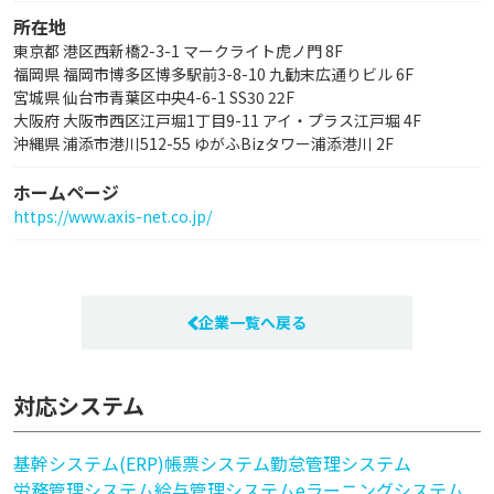
所在地
東京都 港区西新橋2-3-1 マークライト虎ノ門 8F
福岡県 福岡市博多区博多駅前3-8-10 九勧末広通りビル 6F
宮城県 仙台市青葉区中央4-6-1 SS30 22F
大阪府 大阪市西区江戸堀1丁目9-11 アイ・プラス江戸堀 4F
沖縄県 浦添市港川512-55 ゆがふBizタワー浦添港川 2F
ホームページ
https://www.axis-net.co.jp/
企業一覧へ戻る
対応システム
基幹システム(ERP)
帳票システム
勤怠管理システム
労務管理システム
給与管理システム
eラーニングシステム