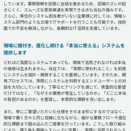
しています。業務理解を前提に会話を進めるため、認識のズレが起
きにくく、スムーズな意思疎通を実現できる点も当社の強みです。

さらに、専任のシステム担当者がいない企業様に対しては、情報シ
ステム部門のような立場でITサポートを行うことも可能です。技術
現場に根付き、進化し続ける「本当に使える」システムを
提供します
どれほど高度なシステムであっても、現場で活用されなければ本当
の価値は生まれません。当社では、「実際に使われること」を前提
にシステムを設計・開発することを重視しています。そのため、開
発プロセスでは、実際にシステムを利用するエンドユーザーとの対
話を大切にしています。丁寧なヒアリングを通じて、表面的な要望
だけではなく、「なぜその業務が発生しているのか」「どこに本当
の負担があるのか」を整理し、本質的な課題を洗い出します。

また、単にご要望いただいた仕様をそのまま形にするのではなく、
現場で働く方々と同じ目線に立ちながら、細かな業務フローや潜在
的な課題まで踏み込んだご提案を行っています。こうした取り組み
により、導入後も現場へスムーズに定着し、実際に活用されるシス