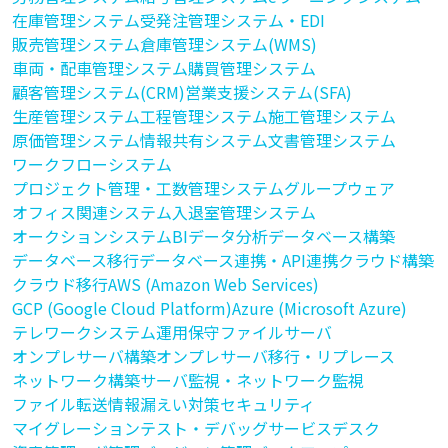
在庫管理システム
受発注管理システム・EDI
販売管理システム
倉庫管理システム(WMS)
車両・配車管理システム
購買管理システム
顧客管理システム(CRM)
営業支援システム(SFA)
生産管理システム
工程管理システム
施工管理システム
原価管理システム
情報共有システム
文書管理システム
ワークフローシステム
プロジェクト管理・工数管理システム
グループウェア
オフィス関連システム
入退室管理システム
オークションシステム
BI
データ分析
データベース構築
データベース移行
データベース連携・API連携
クラウド構築
クラウド移行
AWS (Amazon Web Services)
GCP (Google Cloud Platform)
Azure (Microsoft Azure)
テレワークシステム
運用保守
ファイルサーバ
オンプレサーバ構築
オンプレサーバ移行・リプレース
ネットワーク構築
サーバ監視・ネットワーク監視
ファイル転送
情報漏えい対策
セキュリティ
マイグレーション
テスト・デバッグ
サービスデスク