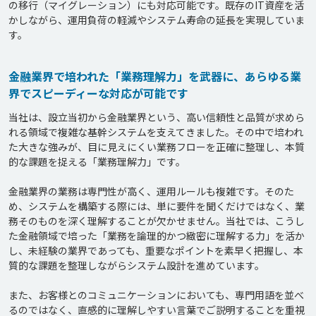
の移行（マイグレーション）にも対応可能です。既存のIT資産を活
かしながら、運用負荷の軽減やシステム寿命の延長を実現していま
金融業界で培われた「業務理解力」を武器に、あらゆる業
界でスピーディーな対応が可能です
当社は、設立当初から金融業界という、高い信頼性と品質が求めら
れる領域で複雑な基幹システムを支えてきました。その中で培われ
た大きな強みが、目に見えにくい業務フローを正確に整理し、本質
的な課題を捉える「業務理解力」です。

金融業界の業務は専門性が高く、運用ルールも複雑です。そのた
め、システムを構築する際には、単に要件を聞くだけではなく、業
務そのものを深く理解することが欠かせません。当社では、こうし
た金融領域で培った「業務を論理的かつ緻密に理解する力」を活か
し、未経験の業界であっても、重要なポイントを素早く把握し、本
質的な課題を整理しながらシステム設計を進めています。

また、お客様とのコミュニケーションにおいても、専門用語を並べ
るのではなく、直感的に理解しやすい言葉でご説明することを重視