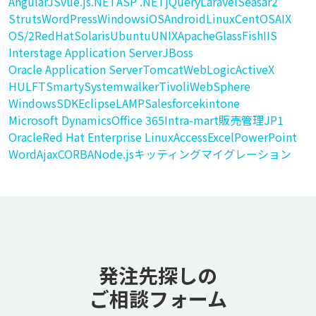
AngularJS
vue.js
.NET
ASP .NET
jQuery
Laravel
Seasar2
Struts
WordPress
Windows
iOS
Android
Linux
CentOS
AIX
OS/2
RedHat
Solaris
Ubuntu
UNIX
Apache
GlassFish
IIS
Interstage Application Server
JBoss
Oracle Application Server
Tomcat
WebLogic
ActiveX
HULFT
Smarty
Systemwalker
Tivoli
WebSphere
WindowsSDK
Eclipse
LAMP
Salesforce
kintone
Microsoft Dynamics
Office 365
Intra-mart販売管理
JP1
Oracle
Red Hat Enterprise Linux
Access
Excel
PowerPoint
Word
Ajax
CORBA
Node.js
キッティング
マイグレーション
発注先探しの
ご相談フォーム