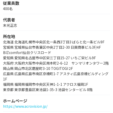
従業員数
400名
代表者
末光正志
所在地
北海道 北海道札幌市中央区北一条西3丁目3 ばらと北一条ビル9F
宮城県 宮城県仙台市青葉区中央2丁目2-30 日興商事ビル3F/4F
BIZcomfort仙台クリスロード
愛知県 愛知県名古屋市中区栄三丁目15-27 いちご栄ビル9F
大阪府 大阪府大阪市中央区南本町2-6-12 サンマリオンタワー2階
岡山県 岡山市北区磨屋町3-10 TOGITOGI 2F
広島県 広島県広島市南区京橋町1-7 アスティ広島京橋ビルディング
1F
福岡県 福岡県福岡市中央区天神1-1-1 アクロス福岡1F
東京都 東京都豊島区東池袋1-35-3 池袋センタービル 8階
ホームページ
https://www.acrovision.jp/