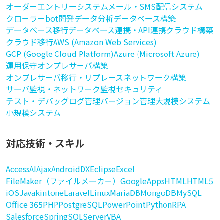
オーダーエントリーシステム
メール・SMS配信システム
クローラー
bot開発
データ分析
データベース構築
データベース移行
データベース連携・API連携
クラウド構築
クラウド移行
AWS (Amazon Web Services)
GCP (Google Cloud Platform)
Azure (Microsoft Azure)
運用保守
オンプレサーバ構築
オンプレサーバ移行・リプレース
ネットワーク構築
サーバ監視・ネットワーク監視
セキュリティ
テスト・デバッグ
ログ管理
バージョン管理
大規模システム
小規模システム
対応技術・スキル
Access
AI
Ajax
Android
DX
Eclipse
Excel
FileMaker（ファイルメーカー）
GoogleApps
HTML
HTML5
iOS
Java
kintone
Laravel
Linux
MariaDB
MongoDB
MySQL
Office 365
PHP
PostgreSQL
PowerPoint
Python
RPA
Salesforce
Spring
SQLServer
VBA