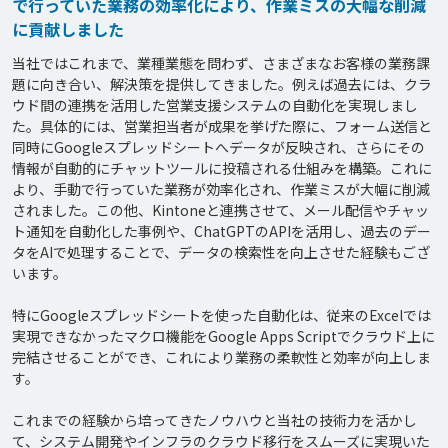
で行っていた業務の効率化により、作業ミスの大幅な削減
に貢献しました
当社ではこれまで、業種業態を問わず、さまざまなお客様の業務課
題に向き合い、解決策を提供してきました。例えば過去には、クラ
ウド間の連携を活用した営業支援システムの自動化を実現しまし
た。具体的には、営業担当者が成果を挙げた際に、フォーム送信と
同時にGoogleスプレッドシートへデータが反映され、さらにその
情報が自動的にチャットツールに投稿される仕組みを構築。これに
より、手動で行っていた業務が効率化され、作業ミスが大幅に削減
されました。この他、Kintoneと連携させて、メール配信やチャッ
ト通知を自動化した事例や、ChatGPTのAPIを活用し、過去のデー
タをAIで処理することで、データの検索性を向上させた経験もござ
います。

特にGoogleスプレッドシートを使った自動化は、従来のExcelでは
実現できなかったマクロ機能をGoogle Apps Scriptでクラウド上に
完結させることができ、これにより業務の柔軟性と効率が向上しま
す。

これまでの経験から培ってきたノウハウと当社の技術力を活かし
て、システム開発やインフラのクラウド移行をスムーズに実現いた