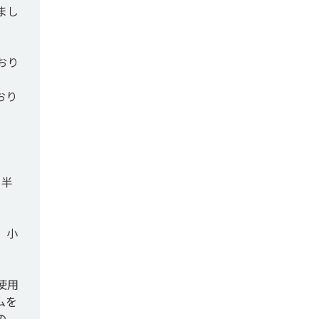
まし
おり
おり
、半
、小
使用
ムを
の