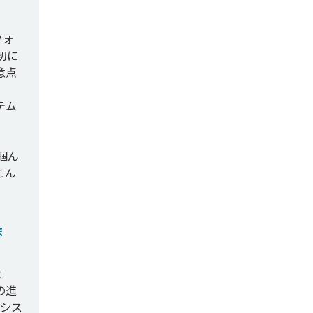
フォ
初に
意点
テム
掴ん
こん
ま
な
の進
にシス