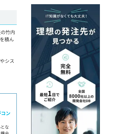
表の竹内
を積ん
マやシス
がコン
心とな
う機会