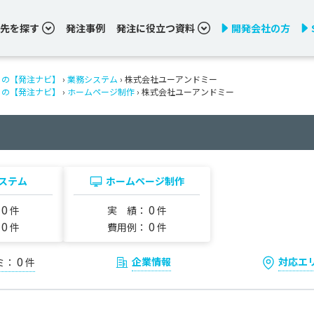
先を探す
発注事例
発注に役立つ資料
開発会社の方
りの【発注ナビ】
›
業務システム
› 株式会社ユーアンドミー
りの【発注ナビ】
›
ホームページ制作
› 株式会社ユーアンドミー
ステム
ホームページ制作
0
0
：
件
実 績：
件
0
0
：
件
費用例：
件
0
企業情報
対応エ
ミ：
件