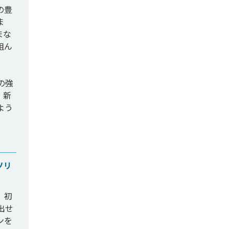
の豊
ま
まな
組ん
の強
、新
よう
ソリ
。初
出せ
ンを