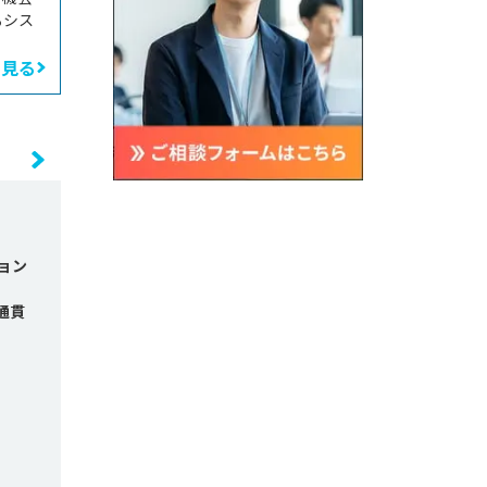
るシス
と見る
ョン
通貫